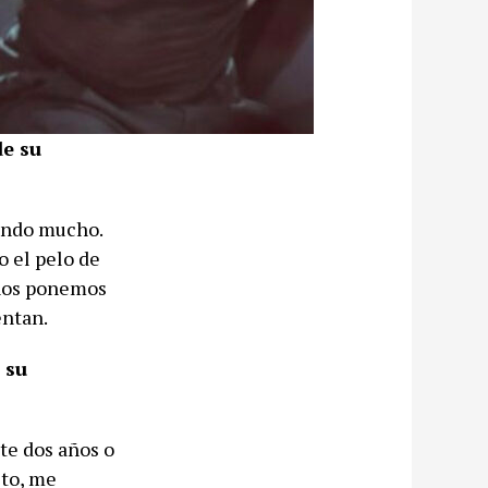
de su
dando mucho.
o el pelo de
 nos ponemos
entan.
 su
te dos años o
sto, me