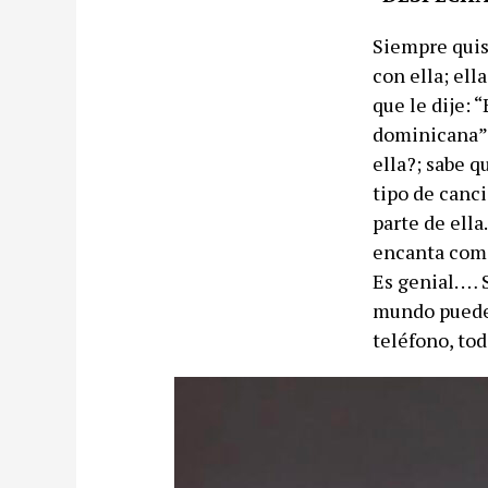
Siempre quis
con ella; el
que le dije: 
dominicana”.
ella?; sabe q
tipo de canc
parte de ella
encanta como
Es genial. … 
mundo puede s
teléfono, to