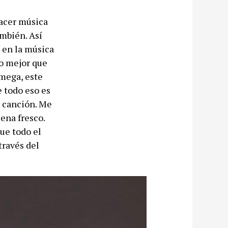
hacer música
ambién. Así
a en la música
to mejor que
Omega, este
 todo eso es
a canción. Me
ena fresco.
que todo el
través del