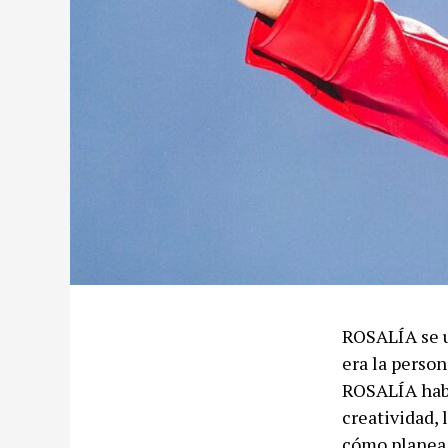
ROSALÍA se u
era la perso
ROSALÍA habl
creatividad,
cómo planea 