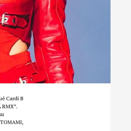
ué Cardi B
Á RMX”.
su
 MOTOMAMI,