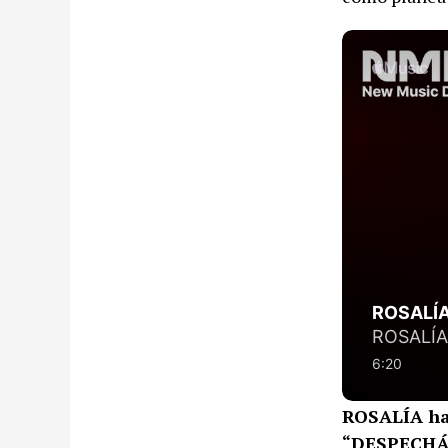
ROSALÍA hab
“DESPECH