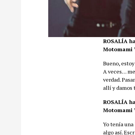
ROSALÍA hab
Motomami 
Bueno, estoy
A veces… me 
verdad. Pasa
allí y damos 
ROSALÍA hab
Motomami 
Yo tenía una
algo así. Esc