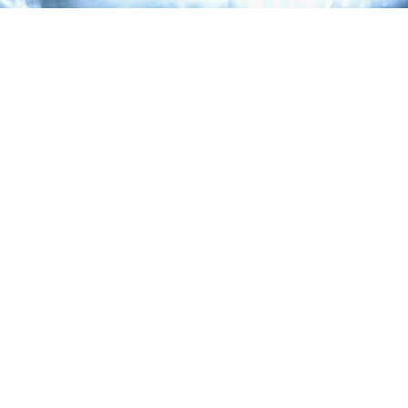
La segunda noche de la residencia de Jay-Z en el Yankee Stadium estuvo dedicada
a 'The Blueprint', con Eminem, Slick Rick y Pharrell como invitados.
La segunda noche de la residencia de tres días de Jay-Z
en el Yankee Stadium fue una declaración de
intenciones. El rapero de Brooklyn eligió este concierto
para celebrar los
25 años de ‘The Blueprint’
, el disco
que no solo lo coronó como el Rey de Nueva York, sino
como el Rey del Rap. Y vaya si lo celebró a lo grande.