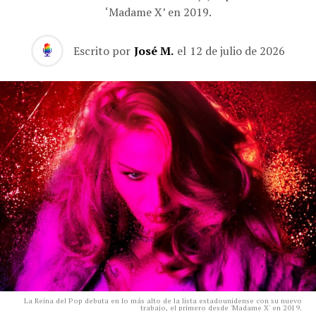
‘Madame X’ en 2019.
Escrito por
José M.
el
12 de julio de 2026
La Reina del Pop debuta en lo más alto de la lista estadounidense con su nuevo
trabajo, el primero desde 'Madame X' en 2019.