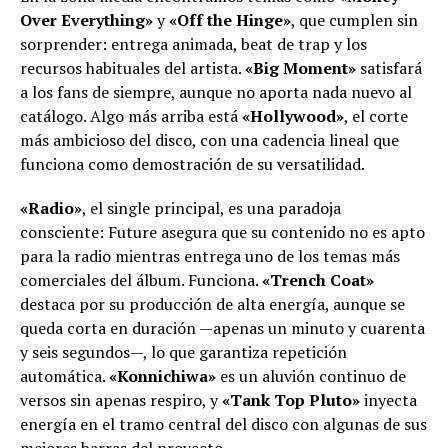
Over Everything»
y
«Off the Hinge»
, que cumplen sin
sorprender: entrega animada, beat de trap y los
recursos habituales del artista.
«Big Moment»
satisfará
a los fans de siempre, aunque no aporta nada nuevo al
catálogo. Algo más arriba está
«Hollywood»
, el corte
más ambicioso del disco, con una cadencia lineal que
funciona como demostración de su versatilidad.
«Radio»
, el single principal, es una paradoja
consciente: Future asegura que su contenido no es apto
para la radio mientras entrega uno de los temas más
comerciales del álbum. Funciona.
«Trench Coat»
destaca por su producción de alta energía, aunque se
queda corta en duración —apenas un minuto y cuarenta
y seis segundos—, lo que garantiza repetición
automática.
«Konnichiwa»
es un aluvión continuo de
versos sin apenas respiro, y
«Tank Top Pluto»
inyecta
energía en el tramo central del disco con algunas de sus
mejores barras del proyecto.