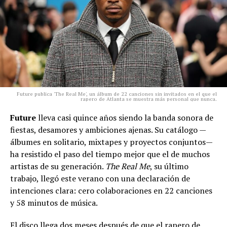
Future publica 'The Real Me', un álbum de 22 canciones sin invitados en el que el
rapero de Atlanta se muestra más personal que nunca.
Future
lleva casi quince años siendo la banda sonora de
fiestas, desamores y ambiciones ajenas. Su catálogo —
álbumes en solitario, mixtapes y proyectos conjuntos—
ha resistido el paso del tiempo mejor que el de muchos
artistas de su generación.
The Real Me
, su último
trabajo, llegó este verano con una declaración de
intenciones clara: cero colaboraciones en 22 canciones
y 58 minutos de música.
El disco llega dos meses después de que el rapero de