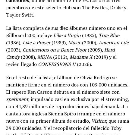
canciones
, donde acumula 12 líderes. Los otros tres
miembros de este selecto club son The Beatles, Drake y
Taylor Swift.
La lista completa de sus diez álbumes número uno en el
Billboard 200 incluye
Like a Virgin
(1985),
True Blue
(1986),
Like a Prayer
(1989),
Music
(2000),
American Life
(2003),
Confessions on a Dance Floor
(2005),
Hard
Candy
(2008),
MDNA
(2012),
Madame X
(2019) y el
recién llegado
CONFESSIONS II
(2026).
En el resto de la lista, el álbum de Olivia Rodrigo se
mantiene firme en el número dos con 103.000 unidades.
El rapero Ken Carson debuta en el número siete con
xperiment
, impulsado casi en exclusiva por el streaming,
con 44,89 millones de reproducciones bajo demanda. La
cantautora inglesa Sienna Spiro irrumpe en el número
nueve con su primer álbum de estudio,
Visitor
, que suma
39.000 unidades. Y el recopilatorio del fallecido Toby