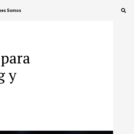
nes Somos
 para
g y