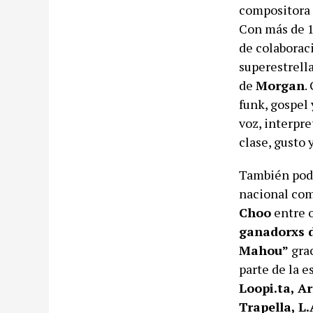
compositora 
Con más de 1
de colaborac
superestrella
de
Morgan
.
funk, gospel 
voz, interpr
clase, gusto 
También podr
nacional co
Choo
entre o
ganadorxs d
Mahou”
grac
parte de la e
Loopi.ta, A
Trapella, L.