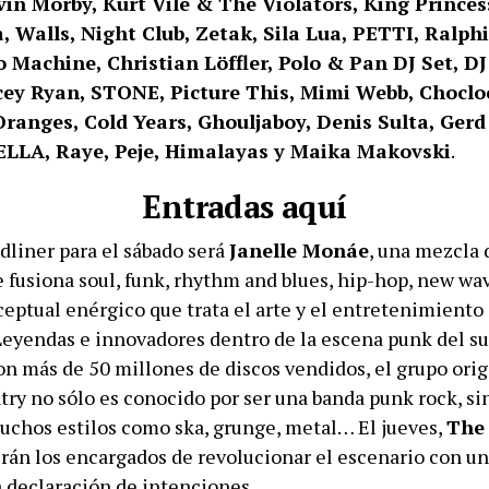
in Morby, Kurt Vile & The Violators, King Princes
, Walls, Night Club, Zetak, Sila Lua, PETTI, Ralph
o Machine, Christian Löffler, Polo & Pan DJ Set, DJ
cey Ryan, STONE, Picture This, Mimi Webb, Choclock
ranges, Cold Years, Ghouljaboy, Denis Sulta, Gerd
LLA, Raye, Peje, Himalayas y Maika Makovski
.
Entradas aquí
dliner para el sábado será
Janelle Monáe
, una mezcla 
 fusiona soul, funk, rhythm and blues, hip-hop, new w
eptual enérgico que trata el arte y el entretenimiento
 Leyendas e innovadores dentro de la escena punk del su
on más de 50 millones de discos vendidos, el grupo orig
ry no sólo es conocido por ser una banda punk rock, si
uchos estilos como ska, grunge, metal… El jueves,
The
rán los encargados de revolucionar el escenario con un
a declaración de intenciones.