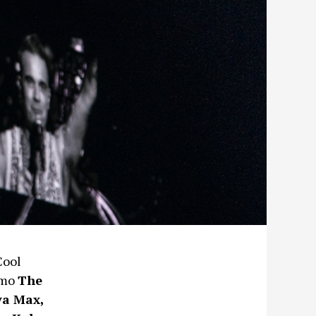
Cool
mo
The
va Max,