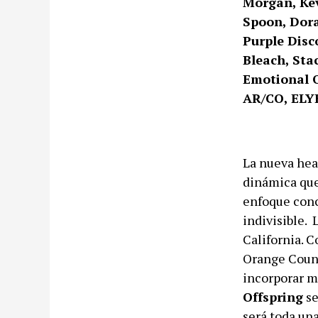
Morgan, Kev
Spoon, Dora
Purple Disc
Bleach, Sta
Emotional O
AR/CO, ELYE
La nueva hea
dinámica que
enfoque conc
indivisible.
California. C
Orange Count
incorporar m
Offspring
se
será toda un