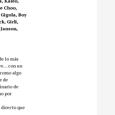
s, Kaleo,
ie Choo,
 Gigola, Boy
, Girli,
 Janson,
de lo más
ave… con un
 como algo
r de
inario de
no por
 directo que