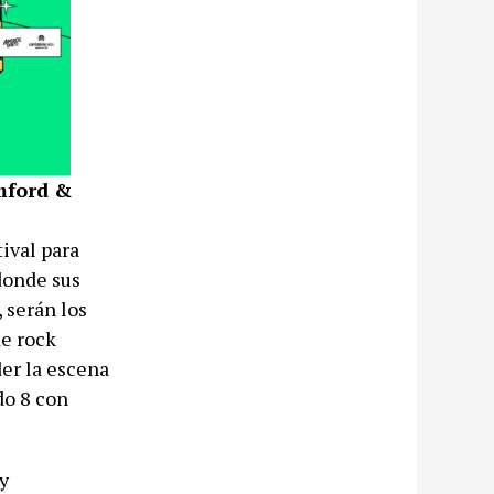
ford &
ival para
donde sus
 serán los
de rock
er la escena
do 8 con
y