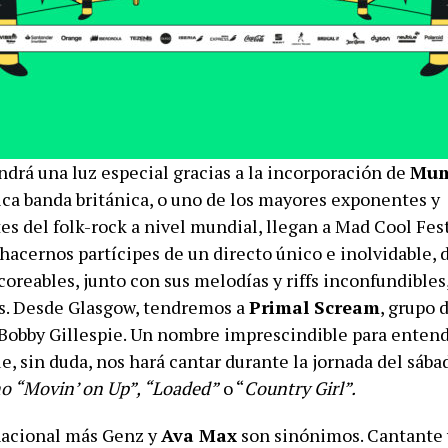
ndrá una luz especial gracias a la incorporación de
Mum
tica banda británica, o uno de los mayores exponentes y
s del folk-rock a nivel mundial, llegan a Mad Cool Fest
hacernos partícipes de un directo único e inolvidable, 
reables, junto con sus melodías y riffs inconfundibles,
s. Desde Glasgow, tendremos a
Primal Scream
, grupo 
 Bobby Gillespie. Un nombre imprescindible para entend
, sin duda, nos hará cantar durante la jornada del sába
o “Movin’ on Up”, “Loaded”
o “
Country Girl”.
nacional más Genz y
Ava Max
son sinónimos. Cantante 