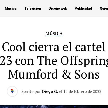
Música
Televisión
Diseño web
Publicidad
Quié
MÚSICA
Cool cierra el cartel
23 con The Offsprin
Mumford & Sons
Escrito por
Diego G.
el
15 de febrero de 2023