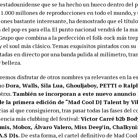
estadounidense que se ha hecho un hueco dentro del po
1.000 millones de reproducciones en todo el mundo, y 
iones bastante interesante, ha demostrado que el título
 del pop es para ella. El punto nacional vendrá de la m
 Grupo que combina a la perfección el folk-rock más tre
y el soul más clásico. Temas exquisitos pintados con su
etadas en directo por una banda pulida al milímetro, tr
y belleza.
emos disfrutar de otros nombres ya relevantes en la e
mo
Dora, Walls, Sila Lua, Ghouljaboy, PETTI o Ralp
trxs.
También se incorporan a este nuevo anuncio 
e la primera edición de “Mad Cool DJ Talent by Vi
ias al que consiguieron, tras pasar todas las fases del c
sencia más clubbing del festival:
Víctor Carré b2b Bod
rmis, Mobox, Álvaro Valero, Miss Deep’in, Chalkyni
A.S DJs.
De esta forma, el cartel definitivo de Mad Cool