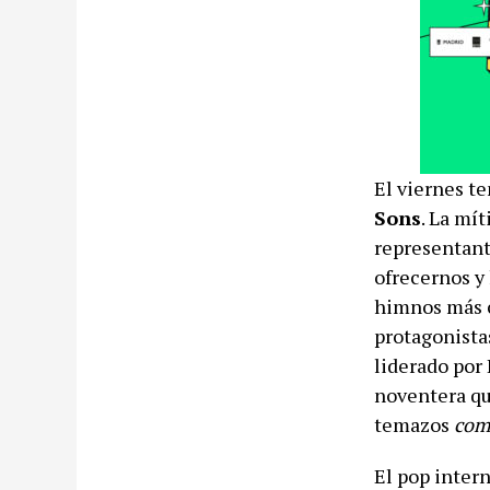
El viernes te
Sons
. La mí
representante
ofrecernos y 
himnos más co
protagonista
liderado por
noventera que
temazos
com
El pop inter