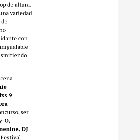
p de altura.
una variedad
 de
ano
pidante con
 inigualable
ansmitiendo
scena
hie
lxs 9
bra
oncurso, ser
y-O,
nenine, DJ
 Festival