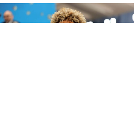
Future publica 'The Real Me', un álbum de 22 canciones sin invitados en el que el
rapero de Atlanta se muestra más personal que nunca.
Future
lleva casi quince años siendo la banda sonora de
fiestas, desamores y ambiciones ajenas. Su catálogo —
álbumes en solitario, mixtapes y proyectos conjuntos—
ha resistido el paso del tiempo mejor que el de muchos