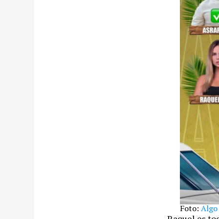
Foto:
Algo
Raquel es to