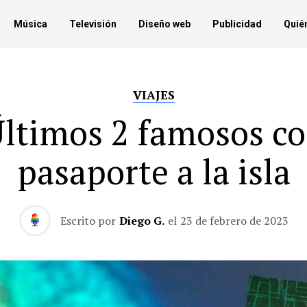
Música
Televisión
Diseño web
Publicidad
Quié
VIAJES
ltimos 2 famosos c
pasaporte a la isla
Escrito por
Diego G.
el
23 de febrero de 2023