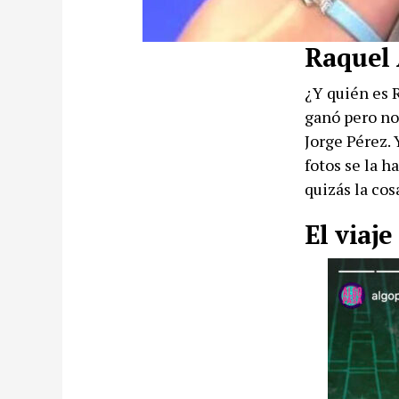
Raquel 
¿Y quién es R
ganó pero no
Jorge Pérez.
fotos se la h
quizás la co
El viaje