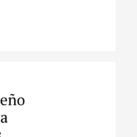
seño
va
s