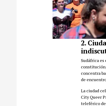
2. Ciuda
indiscu
Sudáfrica es 
constitución,
concentra bar
de encuentro
La ciudad ce
City Queer P
teleférico d