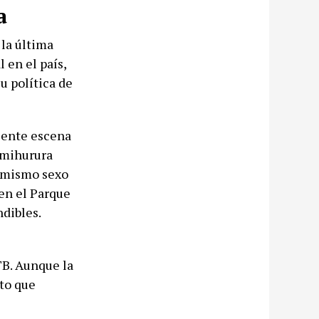
a
la última
 en el país,
u política de
ciente escena
imihurura
l mismo sexo
 en el Parque
ndibles.
TB. Aunque la
eto que