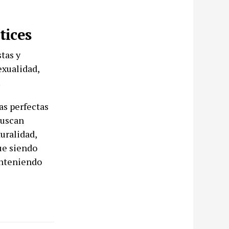
tices
tas y
exualidad,
.
as perfectas
buscan
turalidad,
ue siendo
anteniendo