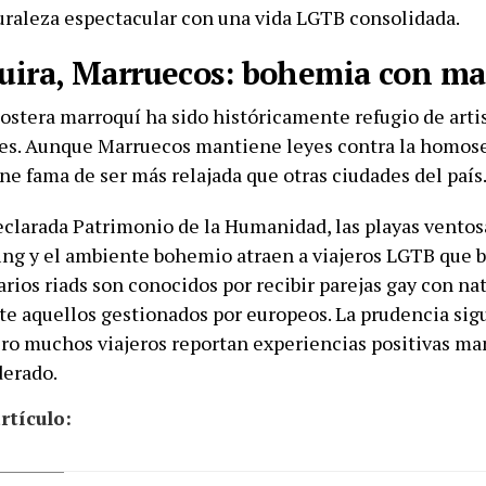
raleza espectacular con una vida LGTB consolidada.
ouira, Marruecos: bohemia con ma
ostera marroquí ha sido históricamente refugio de artis
bres. Aunque Marruecos mantiene leyes contra la homos
ne fama de ser más relajada que otras ciudades del país
clarada Patrimonio de la Humanidad, las playas ventos
fing y el ambiente bohemio atraen a viajeros LGTB que 
arios riads son conocidos por recibir parejas gay con na
e aquellos gestionados por europeos. La prudencia sig
ero muchos viajeros reportan experiencias positivas m
derado.
rtículo: