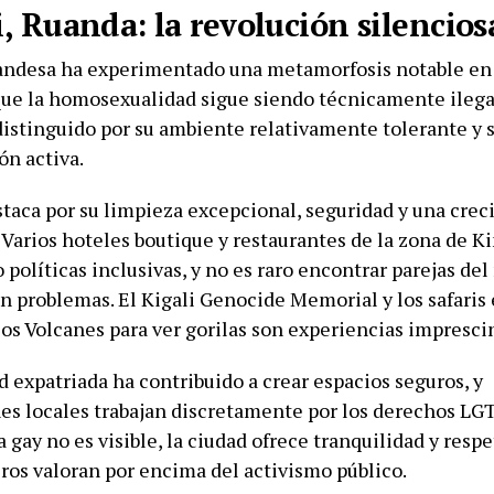
i, Ruanda: la revolución silencios
uandesa ha experimentado una metamorfosis notable en 
ue la homosexualidad sigue siendo técnicamente ilegal
distinguido por su ambiente relativamente tolerante y s
ón activa.
staca por su limpieza excepcional, seguridad y una cre
 Varios hoteles boutique y restaurantes de la zona de K
políticas inclusivas, y no es raro encontrar parejas de
in problemas. El Kigali Genocide Memorial y los safaris
los Volcanes para ver gorilas son experiencias impresci
 expatriada ha contribuido a crear espacios seguros, y
es locales trabajan discretamente por los derechos LG
 gay no es visible, la ciudad ofrece tranquilidad y resp
ros valoran por encima del activismo público.