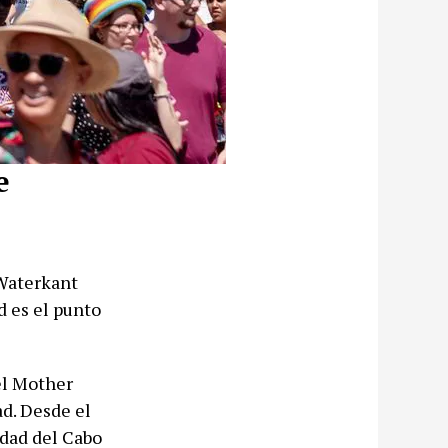
e
 Waterkant
d es el punto
el Mother
d. Desde el
udad del Cabo