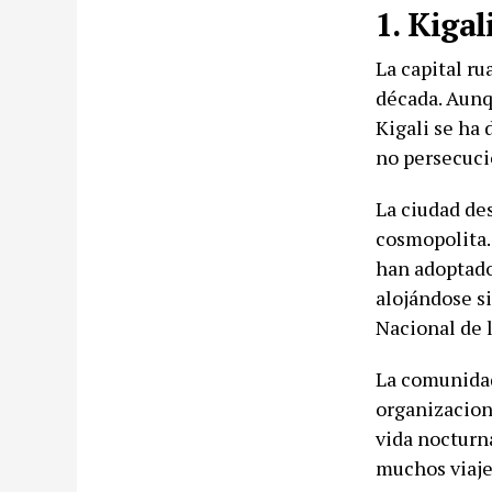
1. Kigal
La capital r
década. Aunq
Kigali se ha 
no persecuci
La ciudad de
cosmopolita.
han adoptado 
alojándose s
Nacional de 
La comunidad
organizacion
vida nocturna
muchos viaje