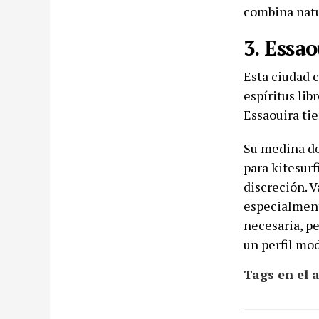
combina natu
3. Essa
Esta ciudad c
espíritus li
Essaouira tie
Su medina de
para kitesur
discreción. V
especialment
necesaria, p
un perfil mo
Tags en el a