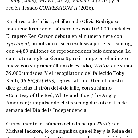
Candy
(2008),
MDNA
(2012),
Madame X
(2019) y el
recién llegado
CONFESSIONS II
(2026).
En el resto de la lista, el álbum de Olivia Rodrigo se
mantiene firme en el número dos con 103.000 unidades.
El rapero Ken Carson debuta en el número siete con
xperiment
, impulsado casi en exclusiva por el streaming,
con 44,89 millones de reproducciones bajo demanda. La
cantautora inglesa Sienna Spiro irrumpe en el número
nueve con su primer álbum de estudio,
Visitor
, que suma
39.000 unidades. Y el recopilatorio del fallecido Toby
Keith,
35 Biggest Hits
, regresa al top 10 en el puesto
diez gracias al tirón del 4 de julio, con su himno
«Courtesy of the Red, White and Blue (The Angry
American)» impulsando el streaming durante el fin de
semana del Día de la Independencia.
Curiosamente, el número ocho lo ocupa
Thriller
de
Michael Jackson, lo que significa que el Rey y la Reina del