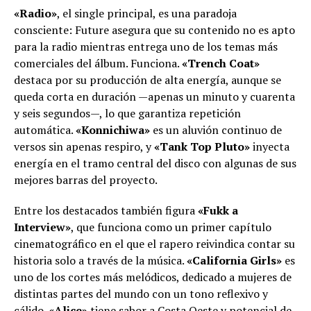
«Radio»
, el single principal, es una paradoja
consciente: Future asegura que su contenido no es apto
para la radio mientras entrega uno de los temas más
comerciales del álbum. Funciona.
«Trench Coat»
destaca por su producción de alta energía, aunque se
queda corta en duración —apenas un minuto y cuarenta
y seis segundos—, lo que garantiza repetición
automática.
«Konnichiwa»
es un aluvión continuo de
versos sin apenas respiro, y
«Tank Top Pluto»
inyecta
energía en el tramo central del disco con algunas de sus
mejores barras del proyecto.
Entre los destacados también figura
«Fukk a
Interview»
, que funciona como un primer capítulo
cinematográfico en el que el rapero reivindica contar su
historia solo a través de la música.
«California Girls»
es
uno de los cortes más melódicos, dedicado a mujeres de
distintas partes del mundo con un tono reflexivo y
cálido.
«Alice»
tiene sabor a Costa Oeste y potencial de