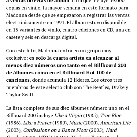
a ventas directas de álbum
, cifra que incluye 59.000
copias en vinilo, la mayor semana en este formato para
Madonna desde que se empezaron a registrar las ventas
electrónicamente en 1991. El álbum estuvo disponible
en 15 variantes de vinilo, cuatro ediciones en CD, una en
casete y seis en descarga digital.
Con este hito, Madonna entra en un grupo muy
exclusivo:
es solo la cuarta artista en alcanzar al
menos diez números uno tanto en el Billboard 200
de álbumes como en el Billboard Hot 100 de
canciones
, donde acumula 12 líderes. Los otros tres
miembros de este selecto club son The Beatles, Drake y
Taylor Swift.
La lista completa de sus diez álbumes número uno en el
Billboard 200 incluye
Like a Virgin
(1985),
True Blue
(1986),
Like a Prayer
(1989),
Music
(2000),
American Life
(2003),
Confessions on a Dance Floor
(2005),
Hard