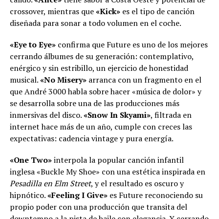
crossover, mientras que
«Kick»
es el tipo de canción
diseñada para sonar a todo volumen en el coche.
«Eye to Eye»
confirma que Future es uno de los mejores
cerrando álbumes de su generación: contemplativo,
enérgico y sin estribillo, un ejercicio de honestidad
musical.
«No Misery»
arranca con un fragmento en el
que André 3000 habla sobre hacer «música de dolor» y
se desarrolla sobre una de las producciones más
inmersivas del disco.
«Snow In Skyami»
, filtrada en
internet hace más de un año, cumple con creces las
expectativas: cadencia vintage y pura energía.
«One Two»
interpola la popular canción infantil
inglesa «Buckle My Shoe» con una estética inspirada en
Pesadilla en Elm Street
, y el resultado es oscuro y
hipnótico.
«Feeling I Give»
es Future reconociendo su
propio poder con una producción que transita del
downtempo a la pista de baile con elegancia. Y cerrando