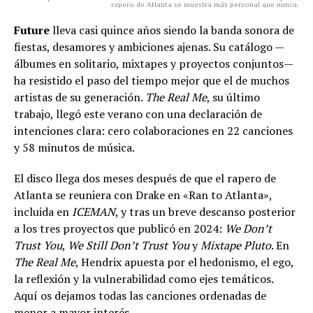
rapero de Atlanta se muestra más personal que nunca.
Future
lleva casi quince años siendo la banda sonora de
fiestas, desamores y ambiciones ajenas. Su catálogo —
álbumes en solitario, mixtapes y proyectos conjuntos—
ha resistido el paso del tiempo mejor que el de muchos
artistas de su generación.
The Real Me
, su último
trabajo, llegó este verano con una declaración de
intenciones clara: cero colaboraciones en 22 canciones
y 58 minutos de música.
El disco llega dos meses después de que el rapero de
Atlanta se reuniera con Drake en «Ran to Atlanta»,
incluida en
ICEMAN
, y tras un breve descanso posterior
a los tres proyectos que publicó en 2024:
We Don’t
Trust You
,
We Still Don’t Trust You
y
Mixtape Pluto
. En
The Real Me
, Hendrix apuesta por el hedonismo, el ego,
la reflexión y la vulnerabilidad como ejes temáticos.
Aquí os dejamos todas las canciones ordenadas de
menor a mayor interés.