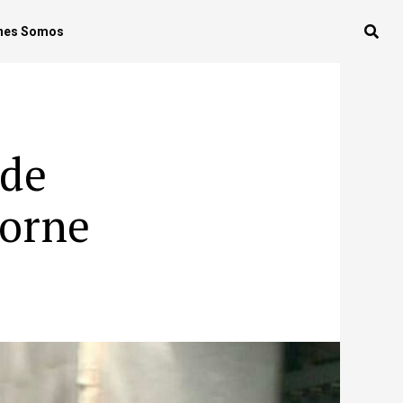
nes Somos
 de
borne