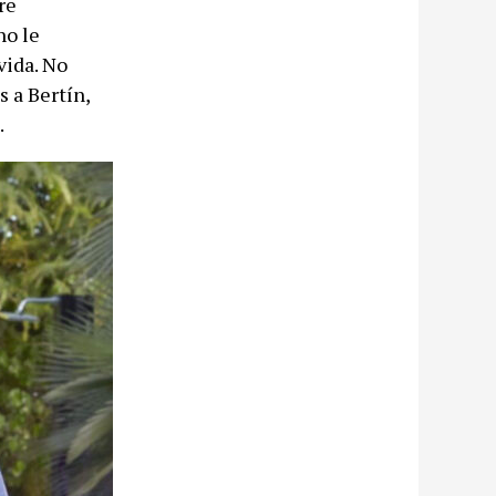
re
no le
vida. No
 a Bertín,
.