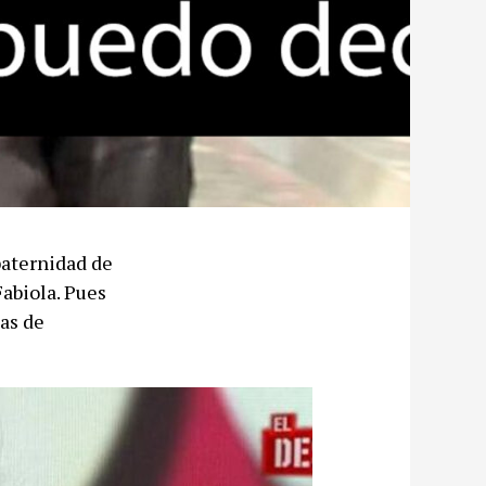
paternidad de
Fabiola. Pues
tas de