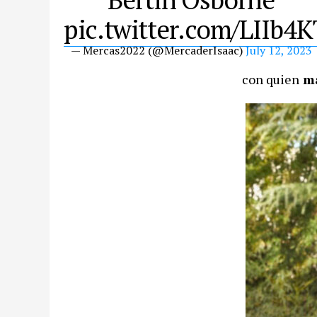
pic.twitter.com/LIIb
— Mercas2022 (@MercaderIsaac)
July 12, 2023
con quien
ma