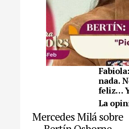
Fabiola
nada. N
feliz… 
La opin
Mercedes Milá sobre
Bertín Osborne