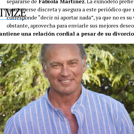
separarse de
Fabiola Martínez
. La exmodelo prefie
4KTMZE
mantenerse discreta y asegura a este periódico que 
corresponde “decir ni aportar nada”, ya que no es su 
obstante, aprovecha para enviarle sus mejores deseos
ntiene una relación cordial a pesar de su divorcio