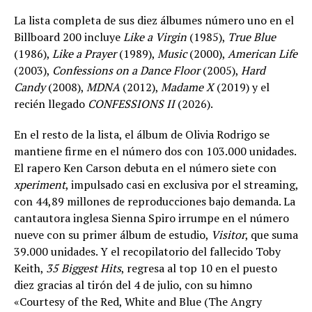
La lista completa de sus diez álbumes número uno en el
Billboard 200 incluye
Like a Virgin
(1985),
True Blue
(1986),
Like a Prayer
(1989),
Music
(2000),
American Life
(2003),
Confessions on a Dance Floor
(2005),
Hard
Candy
(2008),
MDNA
(2012),
Madame X
(2019) y el
recién llegado
CONFESSIONS II
(2026).
En el resto de la lista, el álbum de Olivia Rodrigo se
mantiene firme en el número dos con 103.000 unidades.
El rapero Ken Carson debuta en el número siete con
xperiment
, impulsado casi en exclusiva por el streaming,
con 44,89 millones de reproducciones bajo demanda. La
cantautora inglesa Sienna Spiro irrumpe en el número
nueve con su primer álbum de estudio,
Visitor
, que suma
39.000 unidades. Y el recopilatorio del fallecido Toby
Keith,
35 Biggest Hits
, regresa al top 10 en el puesto
diez gracias al tirón del 4 de julio, con su himno
«Courtesy of the Red, White and Blue (The Angry