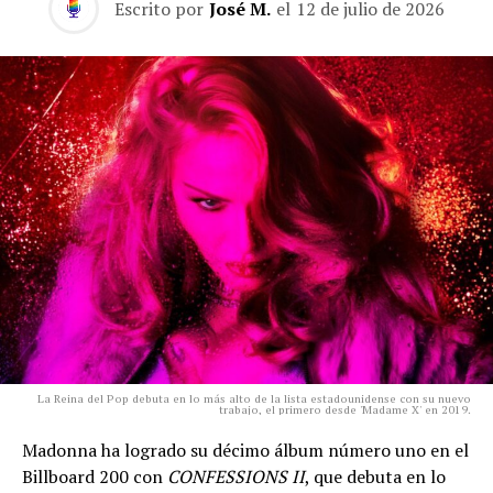
Escrito por
José M.
el
12 de julio de 2026
La Reina del Pop debuta en lo más alto de la lista estadounidense con su nuevo
trabajo, el primero desde 'Madame X' en 2019.
Madonna ha logrado su décimo álbum número uno en el
Billboard 200 con
CONFESSIONS II
, que debuta en lo