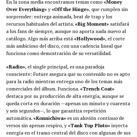
En la zona media encontramos temas como
«Money
Over Everything»
y
«Off the Hinge»
, que cumplen sin
sorprender: entrega animada, beat de trap y los
recursos habituales del artista.
«Big Moment»
satisfará
a los fans de siempre, aunque no aporta nada nuevo al
catálogo. Algo más arriba está
«Hollywood»
, el corte
más ambicioso del disco, con una cadencia lineal que
funciona como demostración de su versatilidad.
«Radio»
, el single principal, es una paradoja
consciente: Future asegura que su contenido no es apto
para la radio mientras entrega uno de los temas más
comerciales del álbum. Funciona.
«Trench Coat»
destaca por su producción de alta energía, aunque se
queda corta en duración —apenas un minuto y cuarenta
y seis segundos—, lo que garantiza repetición
automática.
«Konnichiwa»
es un aluvión continuo de
versos sin apenas respiro, y
«Tank Top Pluto»
inyecta
energía en el tramo central del disco con algunas de sus