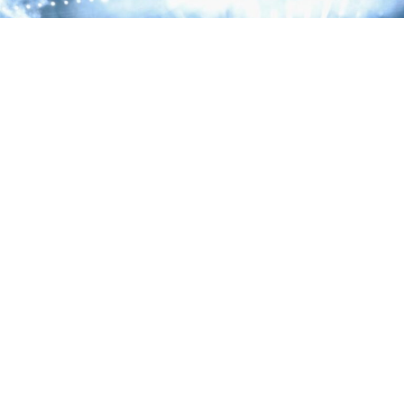
La segunda noche de la residencia de Jay-Z en el Yankee Stadium estuvo dedicada
a 'The Blueprint', con Eminem, Slick Rick y Pharrell como invitados.
La segunda noche de la residencia de tres días de Jay-Z
en el Yankee Stadium fue una declaración de
intenciones. El rapero de Brooklyn eligió este concierto
para celebrar los
25 años de ‘The Blueprint’
, el disco
que no solo lo coronó como el Rey de Nueva York, sino
como el Rey del Rap. Y vaya si lo celebró a lo grande.