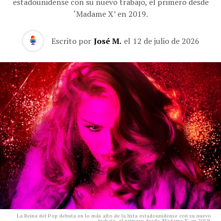
estadounidense con su nuevo trabajo, el primero desde
‘Madame X’ en 2019.
Escrito por
José M.
el
12 de julio de 2026
La Reina del Pop debuta en lo más alto de la lista estadounidense con su nuevo
trabajo, el primero desde 'Madame X' en 2019.