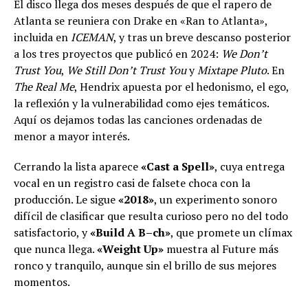
El disco llega dos meses después de que el rapero de
Atlanta se reuniera con Drake en «Ran to Atlanta»,
incluida en
ICEMAN
, y tras un breve descanso posterior
a los tres proyectos que publicó en 2024:
We Don’t
Trust You
,
We Still Don’t Trust You
y
Mixtape Pluto
. En
The Real Me
, Hendrix apuesta por el hedonismo, el ego,
la reflexión y la vulnerabilidad como ejes temáticos.
Aquí os dejamos todas las canciones ordenadas de
menor a mayor interés.
Cerrando la lista aparece
«Cast a Spell»
, cuya entrega
vocal en un registro casi de falsete choca con la
producción. Le sigue
«2018»
, un experimento sonoro
difícil de clasificar que resulta curioso pero no del todo
satisfactorio, y
«Build A B–ch»
, que promete un clímax
que nunca llega.
«Weight Up»
muestra al Future más
ronco y tranquilo, aunque sin el brillo de sus mejores
momentos.