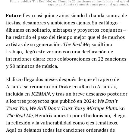
Future publica 'The Real Me', un álbum de 22 canciones sin invitados en el que el
rapero de Atlanta se muestra más personal que nunca.
Future
lleva casi quince años siendo la banda sonora de
fiestas, desamores y ambiciones ajenas. Su catálogo —
álbumes en solitario, mixtapes y proyectos conjuntos—
ha resistido el paso del tiempo mejor que el de muchos
artistas de su generación.
The Real Me
, su último
trabajo, llegó este verano con una declaración de
intenciones clara: cero colaboraciones en 22 canciones
y 58 minutos de música.
El disco llega dos meses después de que el rapero de
Atlanta se reuniera con Drake en «Ran to Atlanta»,
incluida en
ICEMAN
, y tras un breve descanso posterior
a los tres proyectos que publicó en 2024:
We Don’t
Trust You
,
We Still Don’t Trust You
y
Mixtape Pluto
. En
The Real Me
, Hendrix apuesta por el hedonismo, el ego,
la reflexión y la vulnerabilidad como ejes temáticos.
Aquí os dejamos todas las canciones ordenadas de