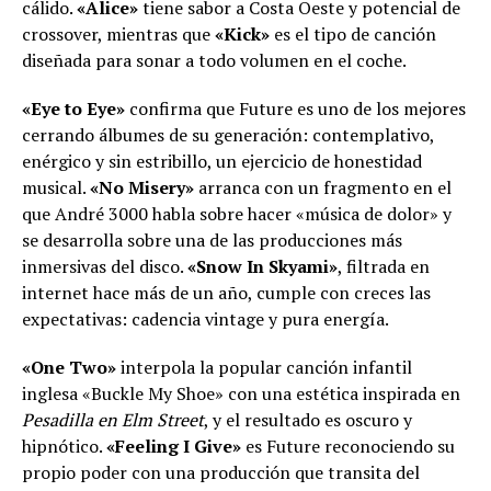
cálido.
«Alice»
tiene sabor a Costa Oeste y potencial de
crossover, mientras que
«Kick»
es el tipo de canción
diseñada para sonar a todo volumen en el coche.
«Eye to Eye»
confirma que Future es uno de los mejores
cerrando álbumes de su generación: contemplativo,
enérgico y sin estribillo, un ejercicio de honestidad
musical.
«No Misery»
arranca con un fragmento en el
que André 3000 habla sobre hacer «música de dolor» y
se desarrolla sobre una de las producciones más
inmersivas del disco.
«Snow In Skyami»
, filtrada en
internet hace más de un año, cumple con creces las
expectativas: cadencia vintage y pura energía.
«One Two»
interpola la popular canción infantil
inglesa «Buckle My Shoe» con una estética inspirada en
Pesadilla en Elm Street
, y el resultado es oscuro y
hipnótico.
«Feeling I Give»
es Future reconociendo su
propio poder con una producción que transita del