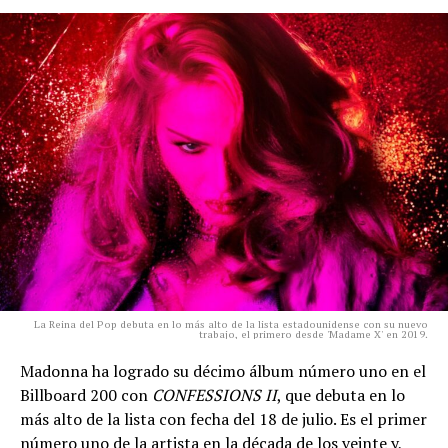
La Reina del Pop debuta en lo más alto de la lista estadounidense con su nuevo
trabajo, el primero desde 'Madame X' en 2019.
Madonna ha logrado su décimo álbum número uno en el
Billboard 200 con
CONFESSIONS II
, que debuta en lo
más alto de la lista con fecha del 18 de julio. Es el primer
número uno de la artista en la década de los veinte y,