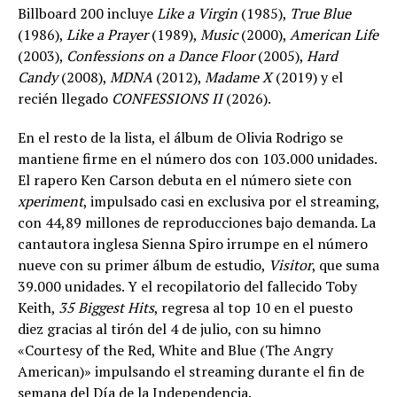
Billboard 200 incluye
Like a Virgin
(1985),
True Blue
(1986),
Like a Prayer
(1989),
Music
(2000),
American Life
(2003),
Confessions on a Dance Floor
(2005),
Hard
Candy
(2008),
MDNA
(2012),
Madame X
(2019) y el
recién llegado
CONFESSIONS II
(2026).
En el resto de la lista, el álbum de Olivia Rodrigo se
mantiene firme en el número dos con 103.000 unidades.
El rapero Ken Carson debuta en el número siete con
xperiment
, impulsado casi en exclusiva por el streaming,
con 44,89 millones de reproducciones bajo demanda. La
cantautora inglesa Sienna Spiro irrumpe en el número
nueve con su primer álbum de estudio,
Visitor
, que suma
39.000 unidades. Y el recopilatorio del fallecido Toby
Keith,
35 Biggest Hits
, regresa al top 10 en el puesto
diez gracias al tirón del 4 de julio, con su himno
«Courtesy of the Red, White and Blue (The Angry
American)» impulsando el streaming durante el fin de
semana del Día de la Independencia.