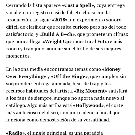
Cerrando la lista aparece
«Cast a Spell»
, cuya entrega
vocal en un registro casi de falsete choca con la
producción. Le sigue
«2018»
, un experimento sonoro
difícil de clasificar que resulta curioso pero no del todo
satisfactorio, y
«Build A B–ch»
, que promete un clímax
que nunca llega.
«Weight Up»
muestra al Future más
ronco y tranquilo, aunque sin el brillo de sus mejores
momentos.
En la zona media encontramos temas como
«Money
Over Everything»
y
«Off the Hinge»
, que cumplen sin
sorprender: entrega animada, beat de trap y los
recursos habituales del artista.
«Big Moment»
satisfará
a los fans de siempre, aunque no aporta nada nuevo al
catálogo. Algo más arriba está
«Hollywood»
, el corte
más ambicioso del disco, con una cadencia lineal que
funciona como demostración de su versatilidad.
«Radio»
, el single principal, es una paradoja