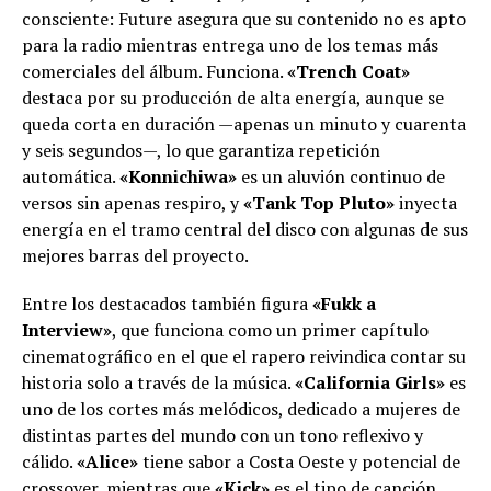
consciente: Future asegura que su contenido no es apto
para la radio mientras entrega uno de los temas más
comerciales del álbum. Funciona.
«Trench Coat»
destaca por su producción de alta energía, aunque se
queda corta en duración —apenas un minuto y cuarenta
y seis segundos—, lo que garantiza repetición
automática.
«Konnichiwa»
es un aluvión continuo de
versos sin apenas respiro, y
«Tank Top Pluto»
inyecta
energía en el tramo central del disco con algunas de sus
mejores barras del proyecto.
Entre los destacados también figura
«Fukk a
Interview»
, que funciona como un primer capítulo
cinematográfico en el que el rapero reivindica contar su
historia solo a través de la música.
«California Girls»
es
uno de los cortes más melódicos, dedicado a mujeres de
distintas partes del mundo con un tono reflexivo y
cálido.
«Alice»
tiene sabor a Costa Oeste y potencial de
crossover, mientras que
«Kick»
es el tipo de canción