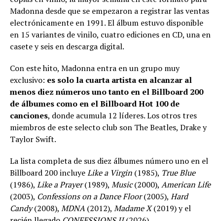
Madonna desde que se empezaron a registrar las ventas
electrónicamente en 1991. El álbum estuvo disponible
en 15 variantes de vinilo, cuatro ediciones en CD, una en
casete y seis en descarga digital.
Con este hito, Madonna entra en un grupo muy
exclusivo:
es solo la cuarta artista en alcanzar al
menos diez números uno tanto en el Billboard 200
de álbumes como en el Billboard Hot 100 de
canciones
, donde acumula 12 líderes. Los otros tres
miembros de este selecto club son The Beatles, Drake y
Taylor Swift.
La lista completa de sus diez álbumes número uno en el
Billboard 200 incluye
Like a Virgin
(1985),
True Blue
(1986),
Like a Prayer
(1989),
Music
(2000),
American Life
(2003),
Confessions on a Dance Floor
(2005),
Hard
Candy
(2008),
MDNA
(2012),
Madame X
(2019) y el
recién llegado
CONFESSIONS II
(2026).