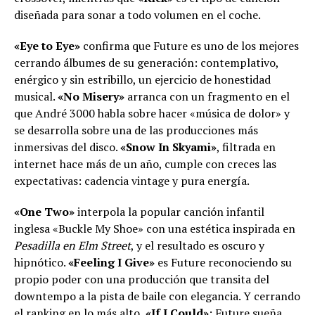
diseñada para sonar a todo volumen en el coche.
«Eye to Eye»
confirma que Future es uno de los mejores
cerrando álbumes de su generación: contemplativo,
enérgico y sin estribillo, un ejercicio de honestidad
musical.
«No Misery»
arranca con un fragmento en el
que André 3000 habla sobre hacer «música de dolor» y
se desarrolla sobre una de las producciones más
inmersivas del disco.
«Snow In Skyami»
, filtrada en
internet hace más de un año, cumple con creces las
expectativas: cadencia vintage y pura energía.
«One Two»
interpola la popular canción infantil
inglesa «Buckle My Shoe» con una estética inspirada en
Pesadilla en Elm Street
, y el resultado es oscuro y
hipnótico.
«Feeling I Give»
es Future reconociendo su
propio poder con una producción que transita del
downtempo a la pista de baile con elegancia. Y cerrando
el ranking en lo más alto,
«If I Could»
: Future sueña