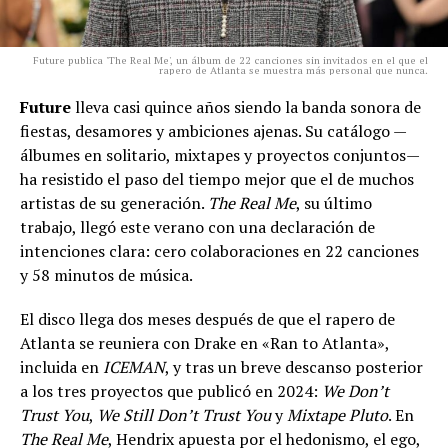
Future publica 'The Real Me', un álbum de 22 canciones sin invitados en el que el
rapero de Atlanta se muestra más personal que nunca.
Future
lleva casi quince años siendo la banda sonora de
fiestas, desamores y ambiciones ajenas. Su catálogo —
álbumes en solitario, mixtapes y proyectos conjuntos—
ha resistido el paso del tiempo mejor que el de muchos
artistas de su generación.
The Real Me
, su último
trabajo, llegó este verano con una declaración de
intenciones clara: cero colaboraciones en 22 canciones
y 58 minutos de música.
El disco llega dos meses después de que el rapero de
Atlanta se reuniera con Drake en «Ran to Atlanta»,
incluida en
ICEMAN
, y tras un breve descanso posterior
a los tres proyectos que publicó en 2024:
We Don’t
Trust You
,
We Still Don’t Trust You
y
Mixtape Pluto
. En
The Real Me
, Hendrix apuesta por el hedonismo, el ego,