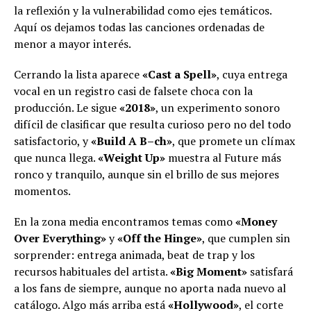
la reflexión y la vulnerabilidad como ejes temáticos.
Aquí os dejamos todas las canciones ordenadas de
menor a mayor interés.
Cerrando la lista aparece
«Cast a Spell»
, cuya entrega
vocal en un registro casi de falsete choca con la
producción. Le sigue
«2018»
, un experimento sonoro
difícil de clasificar que resulta curioso pero no del todo
satisfactorio, y
«Build A B–ch»
, que promete un clímax
que nunca llega.
«Weight Up»
muestra al Future más
ronco y tranquilo, aunque sin el brillo de sus mejores
momentos.
En la zona media encontramos temas como
«Money
Over Everything»
y
«Off the Hinge»
, que cumplen sin
sorprender: entrega animada, beat de trap y los
recursos habituales del artista.
«Big Moment»
satisfará
a los fans de siempre, aunque no aporta nada nuevo al
catálogo. Algo más arriba está
«Hollywood»
, el corte