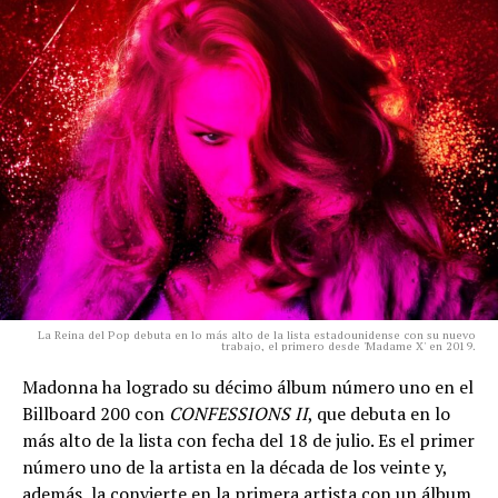
La Reina del Pop debuta en lo más alto de la lista estadounidense con su nuevo
trabajo, el primero desde 'Madame X' en 2019.
Madonna ha logrado su décimo álbum número uno en el
Billboard 200 con
CONFESSIONS II
, que debuta en lo
más alto de la lista con fecha del 18 de julio. Es el primer
número uno de la artista en la década de los veinte y,
además, la convierte en la primera artista con un álbum