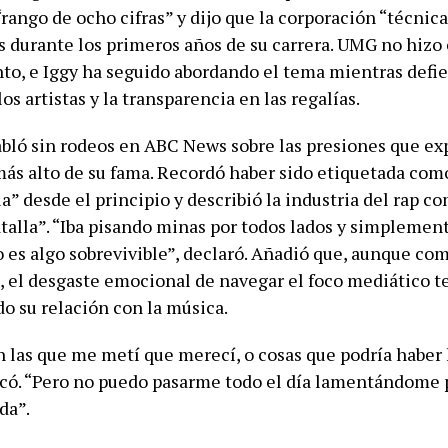
“rango de ocho cifras” y dijo que la corporación “técni
s durante los primeros años de su carrera. UMG no hiz
o, e Iggy ha seguido abordando el tema mientras defie
os artistas y la transparencia en las regalías.
abló sin rodeos en ABC News sobre las presiones que e
más alto de su fama. Recordó haber sido etiquetada com
ia” desde el principio y describió la industria del rap c
talla”. “Iba pisando minas por todos lados y simplemen
o es algo sobrevivible”, declaró. Añadió que, aunque co
, el desgaste emocional de navegar el foco mediático 
o su relación con la música.
n las que me metí que merecí, o cosas que podría haber
icó. “Pero no puedo pasarme todo el día lamentándome p
da”.