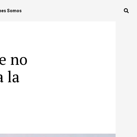
nes Somos
e no
 la