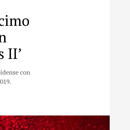
écimo
n
 II’
nidense con
019.