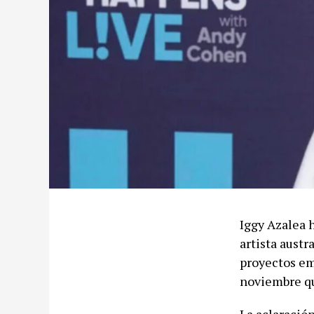
Iggy Azalea h
artista austr
proyectos emp
noviembre qu