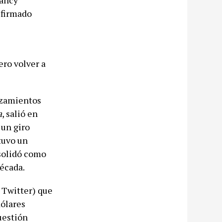
Fancy”
 firmado
ro volver a
nzamientos
a
, salió en
 un giro
 tuvo un
nsolidó como
década.
 Twitter) que
dólares
uestión