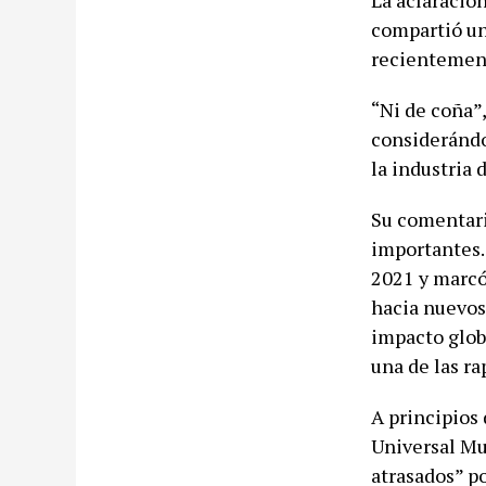
La aclaración
compartió un 
recientement
“Ni de coña”,
considerándo
la industria 
Su comentari
importantes.
2021 y marcó
hacia nuevos
impacto glob
una de las r
A principios
Universal Mu
atrasados” po