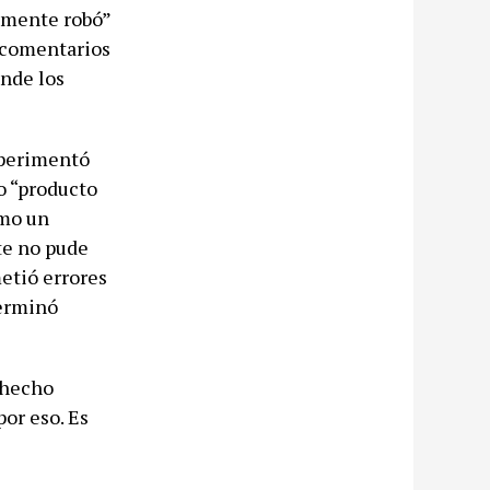
camente robó”
o comentarios
nde los
xperimentó
o “producto
omo un
te no pude
metió errores
terminó
 hecho
or eso. Es