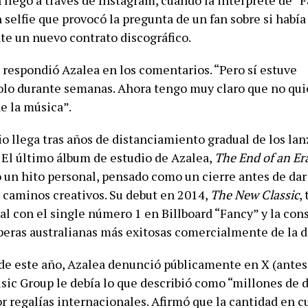
 llegó a través de Instagram, cuando la intérprete de “
selfie que provocó la pregunta de un fan sobre si había
e un nuevo contrato discográfico.
 respondió Azalea en los comentarios. “Pero sí estuve
lo durante semanas. Ahora tengo muy claro que no quie
de la música”.
o llega tras años de distanciamiento gradual de los la
 El último álbum de estudio de Azalea,
The End of an Er
 un hito personal, pensado como un cierre antes de dar
 caminos creativos. Su debut en 2014,
The New Classic
,
al con el single número 1 en Billboard “Fancy” y la co
aperas australianas más exitosas comercialmente de la 
 de este año, Azalea denunció públicamente en X (antes
sic Group le debía lo que describió como “millones de 
r regalías internacionales. Afirmó que la cantidad en c