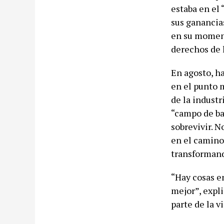
estaba en el 
sus ganancia
en su moment
derechos de l
En agosto, h
en el punto 
de la industr
“campo de ba
sobrevivir. N
en el camino
transformand
“Hay cosas e
mejor”, expl
parte de la vi