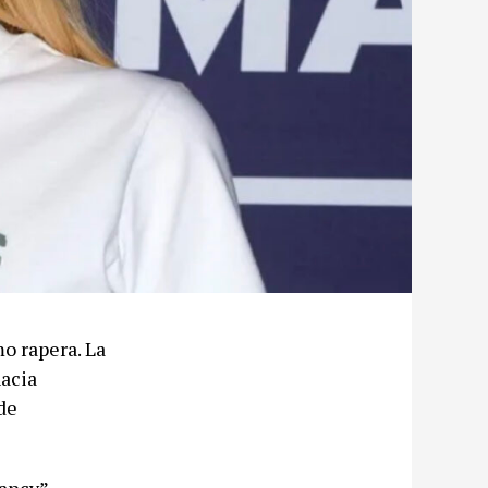
o rapera. La
hacia
de