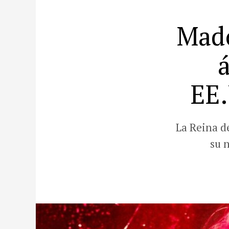
Mado
EE.
La Reina d
su 