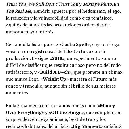
Trust You
,
We Still Don’t Trust You
y
Mixtape Pluto
. En
The Real Me
, Hendrix apuesta por el hedonismo, el ego,
la reflexión y la vulnerabilidad como ejes temáticos.
Aquí os dejamos todas las canciones ordenadas de
menor a mayor interés.
Cerrando la lista aparece
«Cast a Spell»
, cuya entrega
vocal en un registro casi de falsete choca con la
producción. Le sigue
«2018»
, un experimento sonoro
difícil de clasificar que resulta curioso pero no del todo
satisfactorio, y
«Build A B–ch»
, que promete un clímax
que nunca llega.
«Weight Up»
muestra al Future más
ronco y tranquilo, aunque sin el brillo de sus mejores
momentos.
En la zona media encontramos temas como
«Money
Over Everything»
y
«Off the Hinge»
, que cumplen sin
sorprender: entrega animada, beat de trap y los
recursos habituales del artista.
«Big Moment»
satisfará