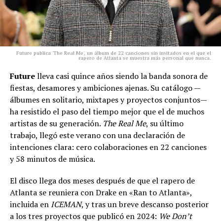
Future publica 'The Real Me', un álbum de 22 canciones sin invitados en el que el
rapero de Atlanta se muestra más personal que nunca.
Future
lleva casi quince años siendo la banda sonora de
fiestas, desamores y ambiciones ajenas. Su catálogo —
álbumes en solitario, mixtapes y proyectos conjuntos—
ha resistido el paso del tiempo mejor que el de muchos
artistas de su generación.
The Real Me
, su último
trabajo, llegó este verano con una declaración de
intenciones clara: cero colaboraciones en 22 canciones
y 58 minutos de música.
El disco llega dos meses después de que el rapero de
Atlanta se reuniera con Drake en «Ran to Atlanta»,
incluida en
ICEMAN
, y tras un breve descanso posterior
a los tres proyectos que publicó en 2024:
We Don’t