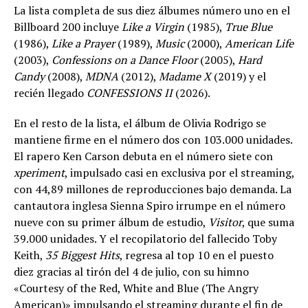
La lista completa de sus diez álbumes número uno en el
Billboard 200 incluye
Like a Virgin
(1985),
True Blue
(1986),
Like a Prayer
(1989),
Music
(2000),
American Life
(2003),
Confessions on a Dance Floor
(2005),
Hard
Candy
(2008),
MDNA
(2012),
Madame X
(2019) y el
recién llegado
CONFESSIONS II
(2026).
En el resto de la lista, el álbum de Olivia Rodrigo se
mantiene firme en el número dos con 103.000 unidades.
El rapero Ken Carson debuta en el número siete con
xperiment
, impulsado casi en exclusiva por el streaming,
con 44,89 millones de reproducciones bajo demanda. La
cantautora inglesa Sienna Spiro irrumpe en el número
nueve con su primer álbum de estudio,
Visitor
, que suma
39.000 unidades. Y el recopilatorio del fallecido Toby
Keith,
35 Biggest Hits
, regresa al top 10 en el puesto
diez gracias al tirón del 4 de julio, con su himno
«Courtesy of the Red, White and Blue (The Angry
American)» impulsando el streaming durante el fin de