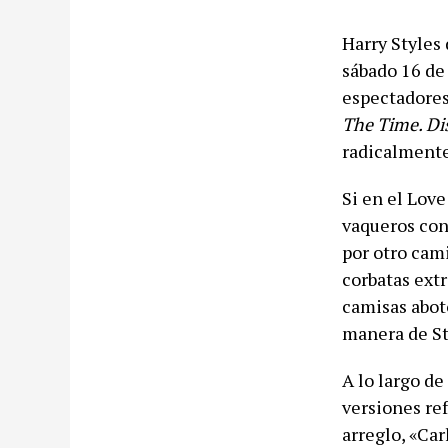
Harry Styles 
sábado 16 de
espectadores
The Time. Dis
radicalmente
Si en el Love
vaqueros con 
por otro cami
corbatas ext
camisas aboto
manera de St
A lo largo de
versiones re
arreglo, «Car