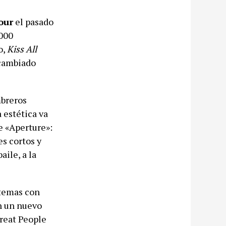
our
el pasado
.000
o,
Kiss All
 cambiado
mbreros
 estética va
de «Aperture»:
s cortos y
aile, a la
 temas con
on un nuevo
Treat People