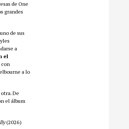
presas de One
os grandes
 uno de sus
tyles
darse a
n el
á con
elbourne a lo
 otra. De
on el álbum
lly
(2026)