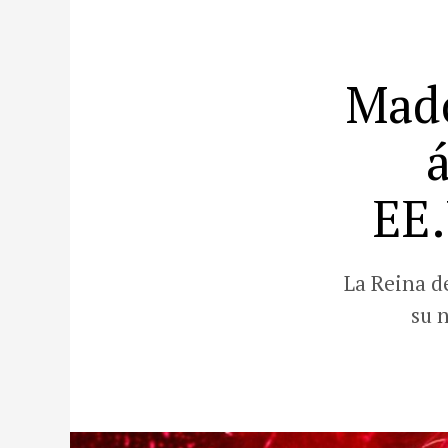
Mado
EE.
La Reina d
su 