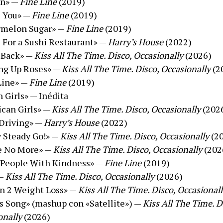
en» —
Fine Line
(2019)
 You» —
Fine Line
(2019)
rmelon Sugar» —
Fine Line
(2019)
 For a Sushi Restaurant» —
Harry’s House
(2022)
 Back» —
Kiss All The Time. Disco, Occasionally
(2026)
ng Up Roses» —
Kiss All The Time. Disco, Occasionally
(2
Line» —
Fine Line
(2019)
n Girls» — Inédita
can Girls» —
Kiss All The Time. Disco, Occasionally
(202
Driving» —
Harry’s House
(2022)
 Steady Go!» —
Kiss All The Time. Disco, Occasionally
(2
e No More» —
Kiss All The Time. Disco, Occasionally
(202
 People With Kindness» —
Fine Line
(2019)
 —
Kiss All The Time. Disco, Occasionally
(2026)
n 2 Weight Loss» —
Kiss All The Time. Disco, Occasional
’s Song» (mashup con «Satellite») —
Kiss All The Time. D
onally
(2026)