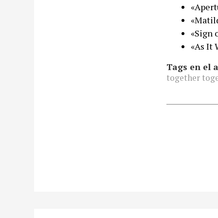
«Apert
«Matil
«Sign 
«As It
Tags en el a
together tog