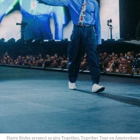
Harry Styles arrancó su gira Together, Together Tour en Ámsterdam c