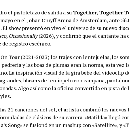
dio el pistoletazo de salida a su
Together, Together T
 mayo en el Johan Cruyff Arena de Ámsterdam, ante 56
. El show presentó en vivo el universo de su nuevo disc
co, Occasionally
(2026), y confirmó que el cantante ha
 de registro escénico.
 On Tour (2021-2023) los trajes con lentejuelas, los so
pedrería y las boas de plumas eran la norma, esta vez la
no. La inspiración visual de la gira bebe del videoclip 
ragrandes, blazers de terciopelo con campana, pantalone
nadas. Algo así como la oficina convertida en pista de b
yles.
 las 21 canciones del set, el artista combinó los nuevos
formuladas de clásicos de su carrera. «Matilda» llegó c
la’s Song» se fusionó en un mashup con «Satellite», y «