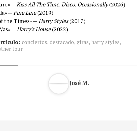
ure» —
Kiss All The Time. Disco, Occasionally
(2026)
da» —
Fine Line
(2019)
of the Times» —
Harry Styles
(2017)
 Was» —
Harry’s House
(2022)
rtículo:
conciertos
,
destacado
,
giras
,
harry styles
,
ether tour
José M.