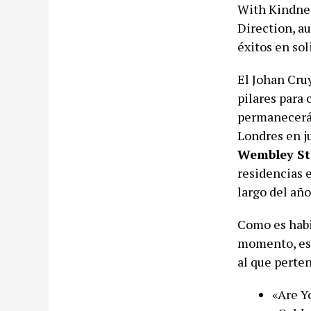
With Kindness
Direction, a
éxitos en sol
El Johan Cru
pilares para 
permanecerá 
Londres en j
Wembley S
residencias 
largo del año
Como es habit
momento, est
al que perte
«Are Y