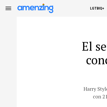
LGTBIQ+
El s
con
Harry Sty
con 21