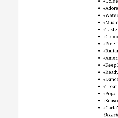
«Gold
«Adore
«Wate
«Music
«Taste
«Comi
«Fine 
«Italia
«Ameri
«Keep 
«Ready
«Danc
«Treat
«Pop»
«Seaso
«Carla
Occasi