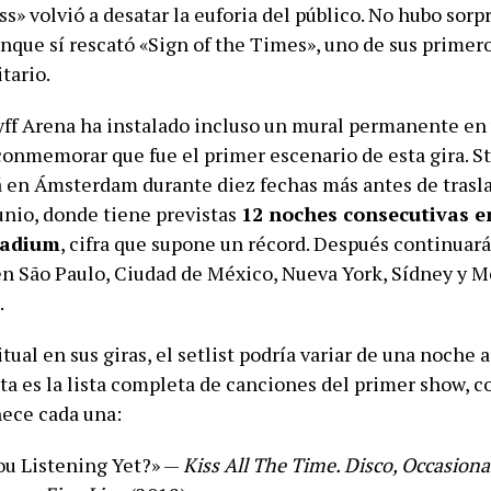
» volvió a desatar la euforia del público. No hubo sor
unque sí rescató «Sign of the Times», uno de sus primer
itario.
yff Arena ha instalado incluso un mural permanente en
conmemorar que fue el primer escenario de esta gira. S
en Ámsterdam durante diez fechas más antes de trasla
unio, donde tiene previstas
12 noches consecutivas e
tadium
, cifra que supone un récord. Después continuar
en São Paulo, Ciudad de México, Nueva York, Sídney y M
.
ual en sus giras, el setlist podría variar de una noche a
a es la lista completa de canciones del primer show, c
nece cada una:
ou Listening Yet?» —
Kiss All The Time. Disco, Occasiona