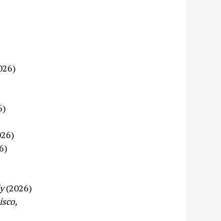
026)
6)
026)
6)
ly
(2026)
isco,