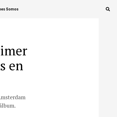
nes Somos
rimer
s en
 Ámsterdam
 álbum.