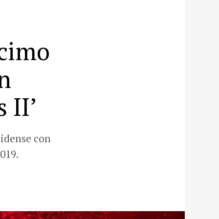
écimo
n
 II’
nidense con
019.