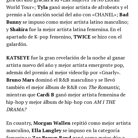
World Tour»;
Tyla
ganó mejor artista de afrobeats y el
premio a la canción social del año con «CHANEL»;
Bad
Bunny
se impuso como mejor artista latino masculino;
y
Shakira
fue la mejor artista latina femenina. En el
apartado de K-pop femenino,
TWICE
se hizo con el
galardón.
KATSEYE
fue la gran revelación de la noche al ganar
artista nuevo del año y mejor artista emergente pop,
además del premio al mejor videoclip por «Gnarly».
Bruno Mars
dominó el R&B masculino y se llevó
también el mejor álbum de R&B con
The Romantic
,
mientras que
Cardi B
ganó mejor artista femenina de
hip-hop y mejor álbum de hip-hop con
AM I THE
DRAMA?
En country,
Morgan Wallen
repitió como mejor artista
masculino,
Ella Langley
se impuso en la categoría
femenina y
Zac Brown Band
ganó como mejor dúo o