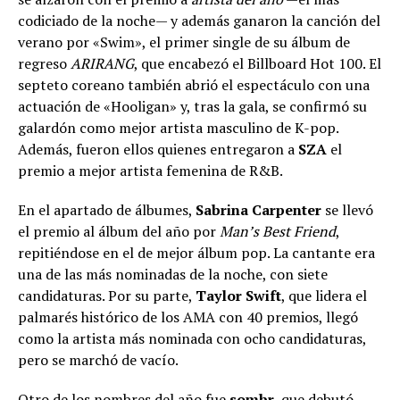
codiciado de la noche— y además ganaron la canción del
verano por «Swim», el primer single de su álbum de
regreso
ARIRANG
, que encabezó el Billboard Hot 100. El
septeto coreano también abrió el espectáculo con una
actuación de «Hooligan» y, tras la gala, se confirmó su
galardón como mejor artista masculino de K-pop.
Además, fueron ellos quienes entregaron a
SZA
el
premio a mejor artista femenina de R&B.
En el apartado de álbumes,
Sabrina Carpenter
se llevó
el premio al álbum del año por
Man’s Best Friend
,
repitiéndose en el de mejor álbum pop. La cantante era
una de las más nominadas de la noche, con siete
candidaturas. Por su parte,
Taylor Swift
, que lidera el
palmarés histórico de los AMA con 40 premios, llegó
como la artista más nominada con ocho candidaturas,
pero se marchó de vacío.
Otro de los nombres del año fue
sombr
, que debutó