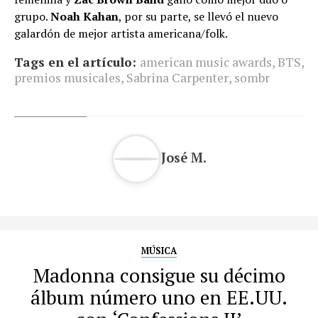
grupo.
Noah Kahan
, por su parte, se llevó el nuevo
galardón de mejor artista americana/folk.
Tags en el artículo:
american music awards
,
BTS
,
premios musicales
,
Sabrina Carpenter
,
sombr
José M.
MÚSICA
Madonna consigue su décimo
álbum número uno en EE.UU.