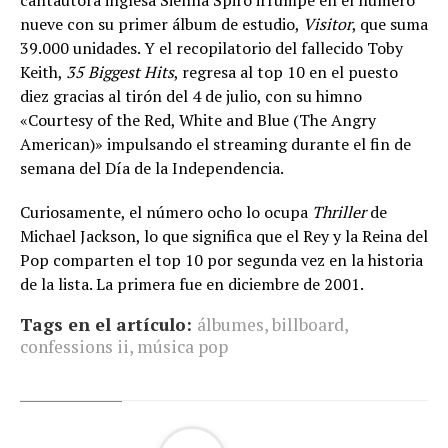
cantautora inglesa Sienna Spiro irrumpe en el número
nueve con su primer álbum de estudio,
Visitor
, que suma
39.000 unidades. Y el recopilatorio del fallecido Toby
Keith,
35 Biggest Hits
, regresa al top 10 en el puesto
diez gracias al tirón del 4 de julio, con su himno
«Courtesy of the Red, White and Blue (The Angry
American)» impulsando el streaming durante el fin de
semana del Día de la Independencia.
Curiosamente, el número ocho lo ocupa
Thriller
de
Michael Jackson, lo que significa que el Rey y la Reina del
Pop comparten el top 10 por segunda vez en la historia
de la lista. La primera fue en diciembre de 2001.
Tags en el artículo:
álbumes
,
billboard
,
confessions ii
,
música pop