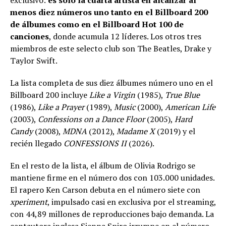
exclusivo:
es solo la cuarta artista en alcanzar al
menos diez números uno tanto en el Billboard 200
de álbumes como en el Billboard Hot 100 de
canciones
, donde acumula 12 líderes. Los otros tres
miembros de este selecto club son The Beatles, Drake y
Taylor Swift.
La lista completa de sus diez álbumes número uno en el
Billboard 200 incluye
Like a Virgin
(1985),
True Blue
(1986),
Like a Prayer
(1989),
Music
(2000),
American Life
(2003),
Confessions on a Dance Floor
(2005),
Hard
Candy
(2008),
MDNA
(2012),
Madame X
(2019) y el
recién llegado
CONFESSIONS II
(2026).
En el resto de la lista, el álbum de Olivia Rodrigo se
mantiene firme en el número dos con 103.000 unidades.
El rapero Ken Carson debuta en el número siete con
xperiment
, impulsado casi en exclusiva por el streaming,
con 44,89 millones de reproducciones bajo demanda. La