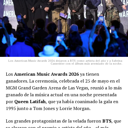
Los American Music Awards 2026 dejaron a BTS como artista del año y a Sabrina
Carpenter con el álbum más premiado de la noche.
Los
American Music Awards 2026
ya tienen
ganadores. La ceremonia, celebrada el 25 de mayo en el
MGM Grand Garden Arena de Las Vegas, reunió a lo más
granado de la música actual en una noche presentada
por
Queen Latifah
, que ya había coanimado la gala en
1995 junto a Tom Jones y Lorrie Morgan.
Los grandes protagonistas de la velada fueron
BTS
, que
se alzaron con el premio a
artista del año
—el más