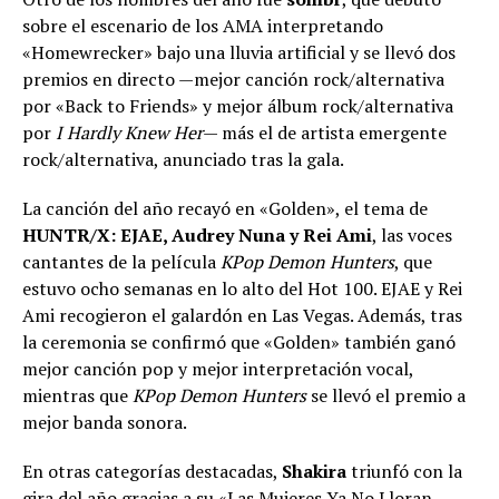
sobre el escenario de los AMA interpretando
«Homewrecker» bajo una lluvia artificial y se llevó dos
premios en directo —mejor canción rock/alternativa
por «Back to Friends» y mejor álbum rock/alternativa
por
I Hardly Knew Her
— más el de artista emergente
rock/alternativa, anunciado tras la gala.
La canción del año recayó en «Golden», el tema de
HUNTR/X: EJAE, Audrey Nuna y Rei Ami
, las voces
cantantes de la película
KPop Demon Hunters
, que
estuvo ocho semanas en lo alto del Hot 100. EJAE y Rei
Ami recogieron el galardón en Las Vegas. Además, tras
la ceremonia se confirmó que «Golden» también ganó
mejor canción pop y mejor interpretación vocal,
mientras que
KPop Demon Hunters
se llevó el premio a
mejor banda sonora.
En otras categorías destacadas,
Shakira
triunfó con la
gira del año gracias a su «Las Mujeres Ya No Lloran