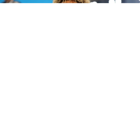
Future publica 'The Real Me', un álbum de 22 canciones sin invitados en el que el
rapero de Atlanta se muestra más personal que nunca.
Future
lleva casi quince años siendo la banda sonora de
fiestas, desamores y ambiciones ajenas. Su catálogo —
álbumes en solitario, mixtapes y proyectos conjuntos—
ha resistido el paso del tiempo mejor que el de muchos
artistas de su generación.
The Real Me
, su último
trabajo, llegó este verano con una declaración de
intenciones clara: cero colaboraciones en 22 canciones