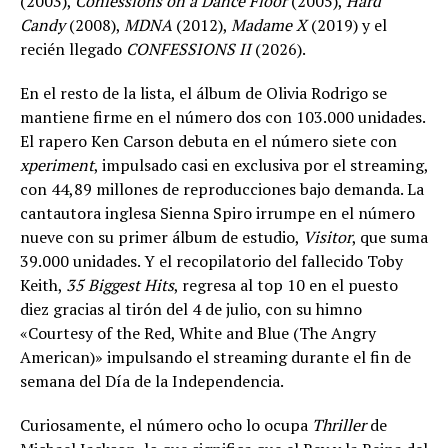
(2003),
Confessions on a Dance Floor
(2005),
Hard
Candy
(2008),
MDNA
(2012),
Madame X
(2019) y el
recién llegado
CONFESSIONS II
(2026).
En el resto de la lista, el álbum de Olivia Rodrigo se
mantiene firme en el número dos con 103.000 unidades.
El rapero Ken Carson debuta en el número siete con
xperiment
, impulsado casi en exclusiva por el streaming,
con 44,89 millones de reproducciones bajo demanda. La
cantautora inglesa Sienna Spiro irrumpe en el número
nueve con su primer álbum de estudio,
Visitor
, que suma
39.000 unidades. Y el recopilatorio del fallecido Toby
Keith,
35 Biggest Hits
, regresa al top 10 en el puesto
diez gracias al tirón del 4 de julio, con su himno
«Courtesy of the Red, White and Blue (The Angry
American)» impulsando el streaming durante el fin de
semana del Día de la Independencia.
Curiosamente, el número ocho lo ocupa
Thriller
de