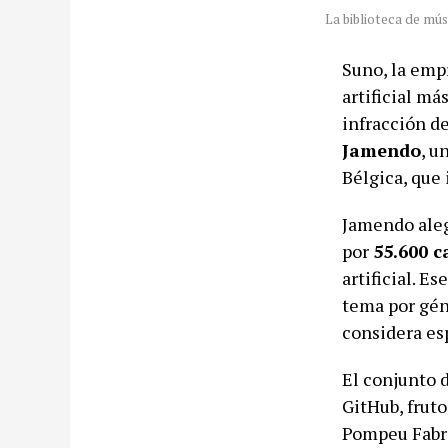
La biblioteca de mú
Suno, la emp
artificial m
infracción de
Jamendo
, u
Bélgica, que
Jamendo aleg
por
55.600 c
artificial. E
tema por gén
considera es
El conjunto 
GitHub, frut
Pompeu Fabra