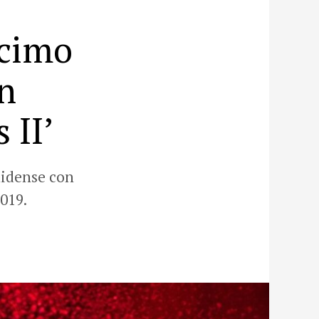
écimo
n
 II’
nidense con
019.