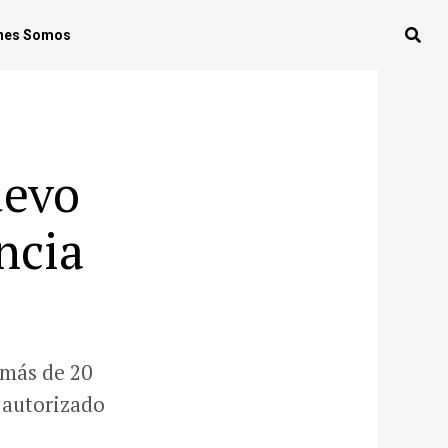
nes Somos
uevo
ncia
 más de 20
o autorizado