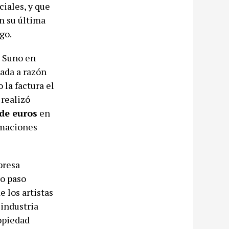
ciales, y que
n su última
go.
n Suno en
lada a razón
 la factura el
 realizó
 de euros
en
amaciones
presa
o paso
 los artistas
 industria
ropiedad