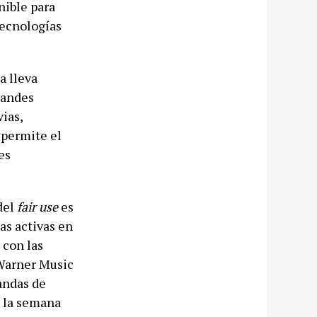
nible para
tecnologías
a lleva
randes
ias,
 permite el
es
del
fair use
es
as activas en
 con las
 Warner Music
andas de
e la semana