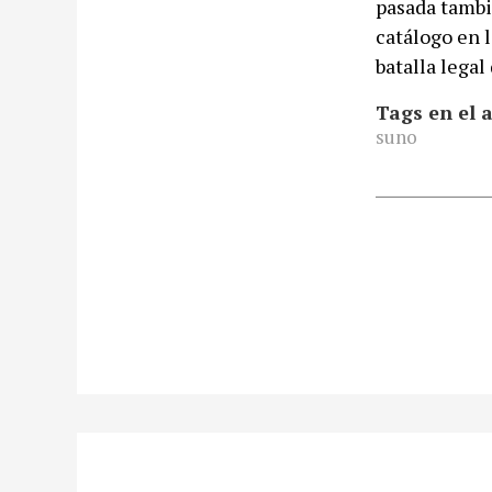
pasada tambi
catálogo en 
batalla lega
Tags en el a
suno