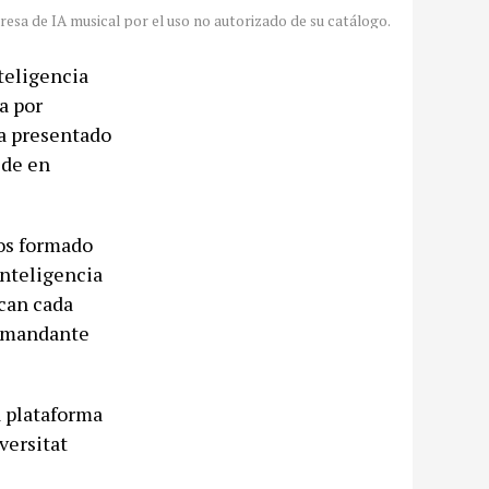
esa de IA musical por el uso no autorizado de su catálogo.
teligencia
a por
ha presentado
ede en
tos formado
inteligencia
ican cada
demandante
a plataforma
versitat