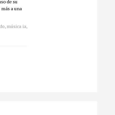
uso de su
e más a una
do
,
música ia
,