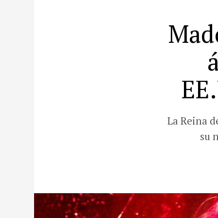
Mado
EE.
La Reina d
su 