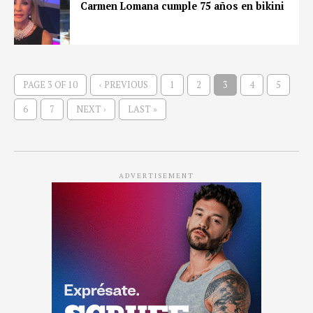
Carmen Lomana cumple 75 años en bikini
PAGE 3 OF 10
‹ PREVIOUS
1
2
3
4
5
6
7
NEXT ›
LAST »
ADVERTISEMENT