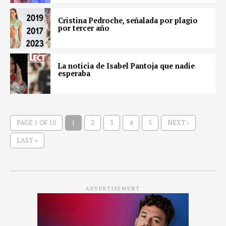
Cristina Pedroche, señalada por plagio
por tercer año
La noticia de Isabel Pantoja que nadie
esperaba
PAGE 1 OF 10
1
2
3
4
5
NEXT ›
LAST »
ADVERTISEMENT