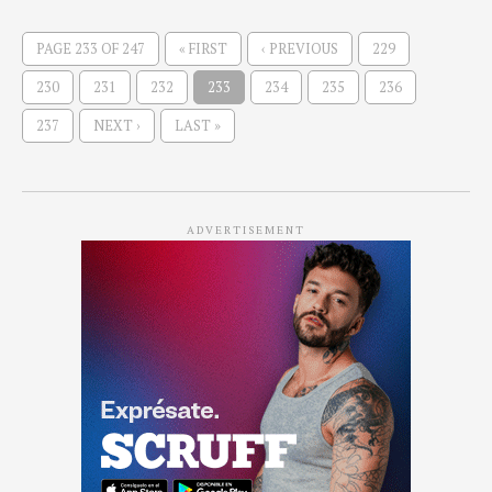
PAGE 233 OF 247
« FIRST
‹ PREVIOUS
229
230
231
232
233
234
235
236
237
NEXT ›
LAST »
ADVERTISEMENT