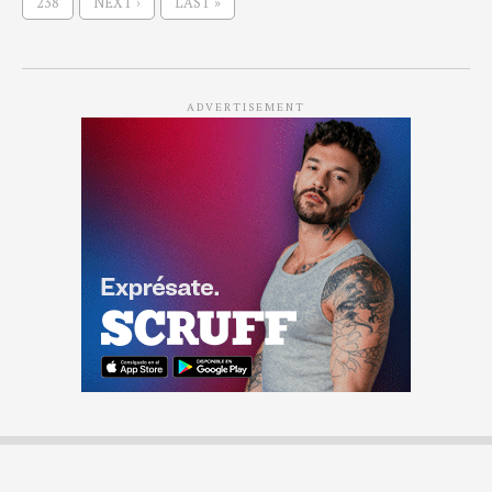
238
NEXT ›
LAST »
ADVERTISEMENT