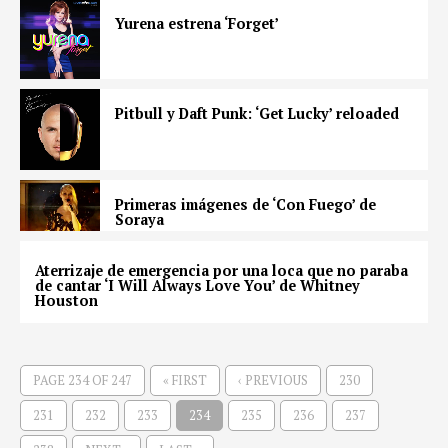
Yurena estrena ‘Forget’
Pitbull y Daft Punk: ‘Get Lucky’ reloaded
Primeras imágenes de ‘Con Fuego’ de
Soraya
Aterrizaje de emergencia por una loca que no paraba
de cantar ‘I Will Always Love You’ de Whitney
Houston
PAGE 234 OF 247
« FIRST
‹ PREVIOUS
230
231
232
233
234
235
236
237