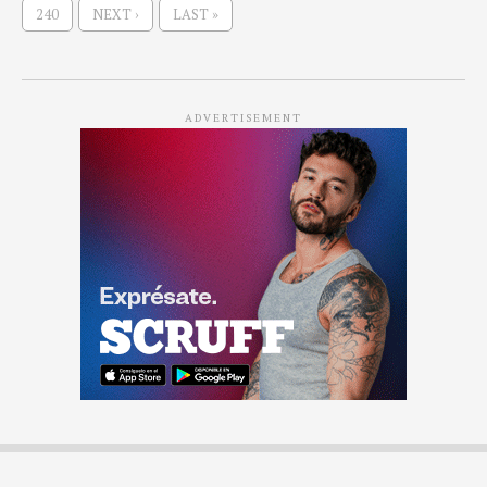
240
NEXT ›
LAST »
ADVERTISEMENT