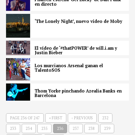
en directo
‘The Lonely Night’, nuevo vídeo de Moby
El vídeo de ‘#thatPOWER’ de will.i.am y
Justin Bieber
Los murcianos Arsenal ganan el
TalentoSOS
Thom Yorke pinchando Azealia Banks en
Barcelona
PAGE 236 OF 247
« FIRST
‹ PREVIOUS
232
233
234
235
236
237
238
239