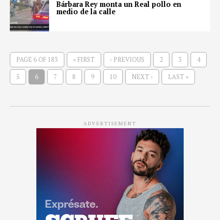
Bárbara Rey monta un Real pollo en
medio de la calle
PAGE 6 OF 183
« FIRST
‹ PREVIOUS
2
3
4
5
6
7
8
9
10
NEXT ›
LAST »
ADVERTISEMENT