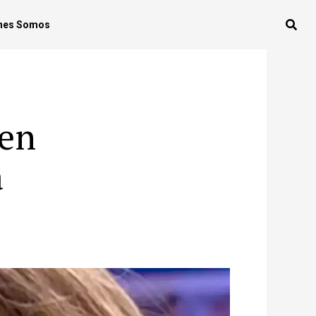
nes Somos
 en
a