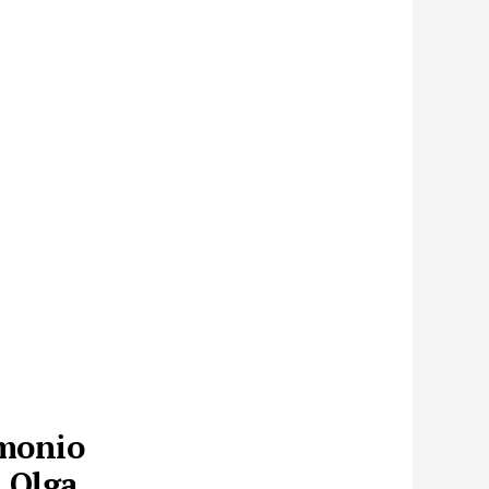
imonio
. Olga