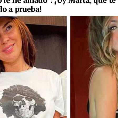
 le he amado”. ¡Uy Marta, que te
o a prueba!