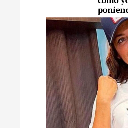
como yo
poniend