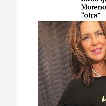
Moreno 
“otra”