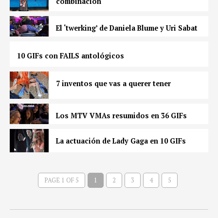
combinación
El ‘twerking’ de Daniela Blume y Uri Sabat
10 GIFs con FAILS antológicos
7 inventos que vas a querer tener
Los MTV VMAs resumidos en 36 GIFs
La actuación de Lady Gaga en 10 GIFs
PAGE 1 OF 5
1
2
3
4
5