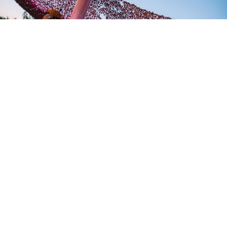
El Autocine Madrid – The Lenovo Garage acogerá este
sábado 4 de julio el Summer Opening de UrbanKlubb, un
evento de música electrónica al aire libre que reunirá a
cerca de 5.000 asistentes en lo que la organización
presenta como la edición más ambiciosa de su historia.
La cita se celebrará de 17:00 a 01:00 horas y ofrecerá
más de ocho horas de música house en formato open air.