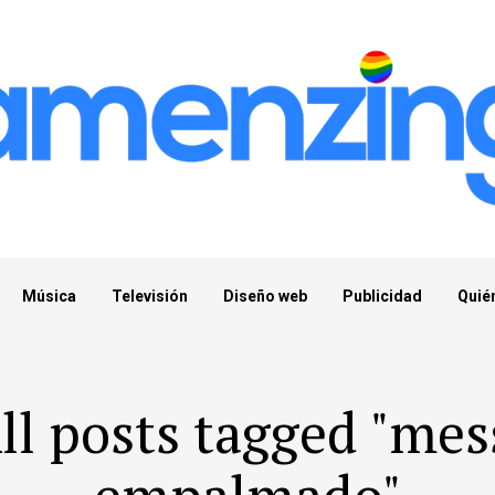
Música
Televisión
Diseño web
Publicidad
Quié
ll posts tagged "mes
empalmado"