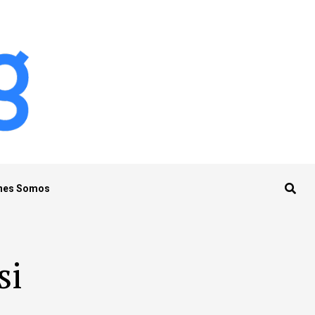
nes Somos
si