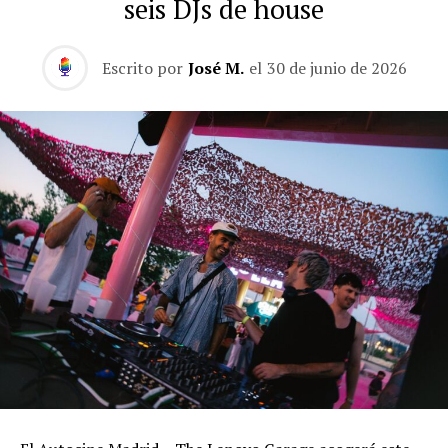
seis DJs de house
Escrito por
José M.
el
30 de junio de 2026