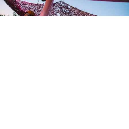
El Autocine Madrid – The Lenovo Garage acogerá este
sábado 4 de julio el Summer Opening de UrbanKlubb, un
evento de música electrónica al aire libre que reunirá a
cerca de 5.000 asistentes en lo que la organización
presenta como la edición más ambiciosa de su historia.
La cita se celebrará de 17:00 a 01:00 horas y ofrecerá