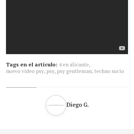
Tags en el artículo:
4 en alicante
,
nuevo video psy
,
psy
,
psy gentleman
,
techno sucio
Diego G.