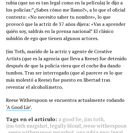
rubia (que no es tan legal como en la película) le dijo a
los policías:”¿Sabes cómo me llamo?», a lo que el oficial
contesto: «No necesito saber tu nombre», lo que
provocó que la actriz de 37 años dijera: «Vas a aprender
quién soy, saldrás en la prensa nacional” El clásico
subidón de ego que tienen algunos actores.
Jim Toth, marido de la actriz y agente de Creative
Artists (que es la agencia que lleva a Reese) fue detenido
después de que la policía viera que el coche iba dando
tumbos. Tras ser interrogado (que al parecer es lo que
más molestó a Reese) fue puesto en libertad tras
reventar el alcoholímetro.
Reese Witherspoon se encuentra actualmente rodando
‘A Good Lie’
.
Tags en el artículo:
a good lie
,
jim toth
,
jim toth mugshot
,
legally blond
,
reese witherspoon
,
reese witherspoon mugshot
,
una rubia muy legal