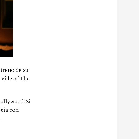
streno de su
 vídeo: ‘The
ollywood. Si
ecía con
.