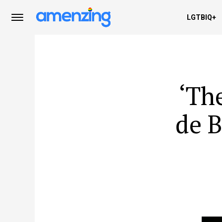
LGTBIQ+
‘Th
de 