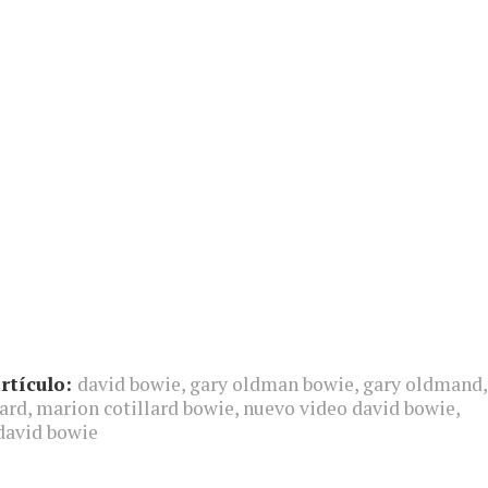
rtículo:
david bowie
,
gary oldman bowie
,
gary oldmand
,
lard
,
marion cotillard bowie
,
nuevo video david bowie
,
 david bowie