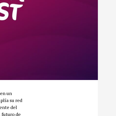
 en un
plía su red
ente del
 futuro de