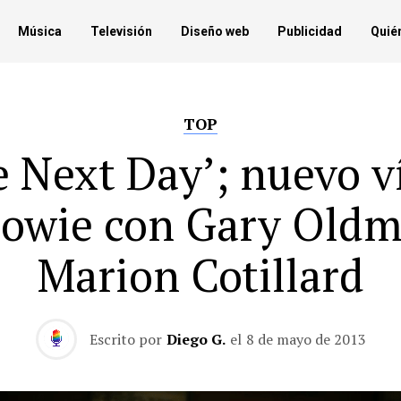
Música
Televisión
Diseño web
Publicidad
Quié
TOP
e Next Day’; nuevo v
Bowie con Gary Oldm
Marion Cotillard
Escrito por
Diego G.
el
8 de mayo de 2013