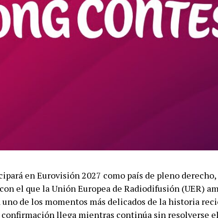
cipará en Eurovisión 2027 como país de pleno derecho,
on el que la Unión Europea de Radiodifusión (UER) am
n uno de los momentos más delicados de la historia reci
 confirmación llega mientras continúa sin resolverse el