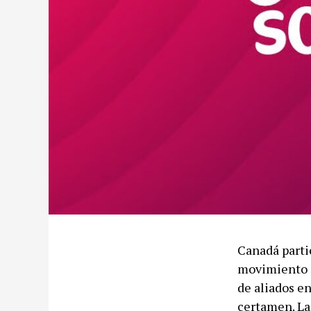
Canadá parti
movimiento c
de aliados e
certamen. La