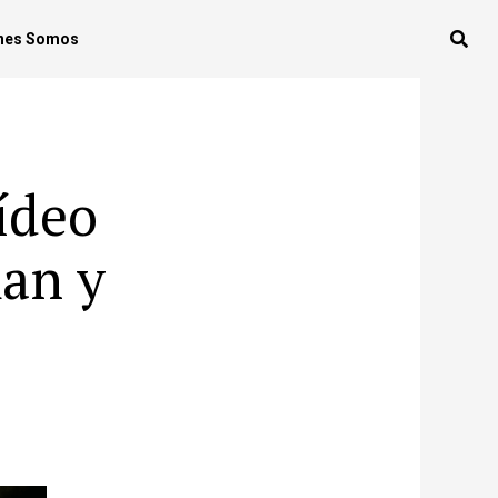
nes Somos
ídeo
an y