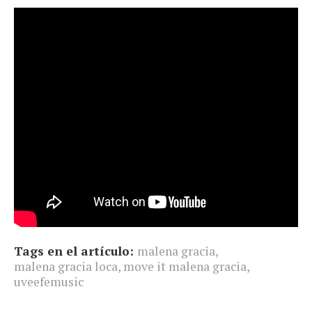
Tags en el artículo:
malena gracia
,
malena gracia loca
,
move it malena gracia
,
uveefemusic