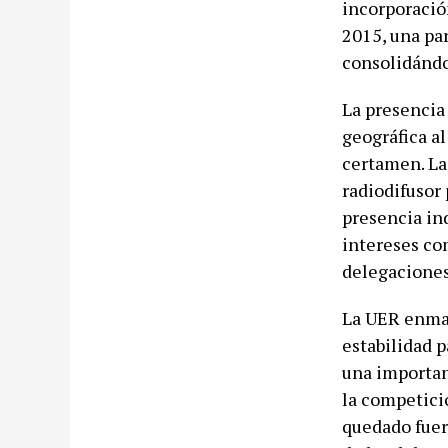
incorporació
2015, una pa
consolidándo
La presencia
geográfica al
certamen. La 
radiodifusor
presencia ind
intereses com
delegaciones
La UER enmar
estabilidad p
una importan
la competici
quedado fuer