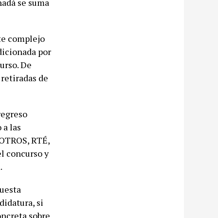
anadá se suma
te complejo
ndicionada por
urso. De
 retiradas de
regreso
 a las
VROTROS, RTÉ,
el concurso y
.
puesta
didatura, si
oncreta sobre