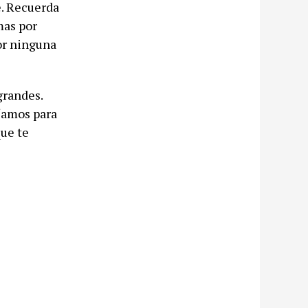
e. Recuerda
mas por
or ninguna
grandes.
íamos para
que te