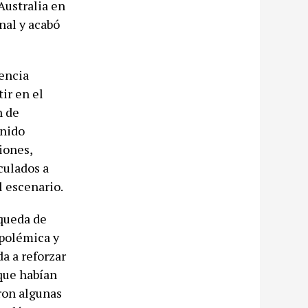
Australia en
nal y acabó
nencia
ir en el
n de
enido
iones,
culados a
l escenario.
queda de
 polémica y
a a reforzar
 que habían
ron algunas