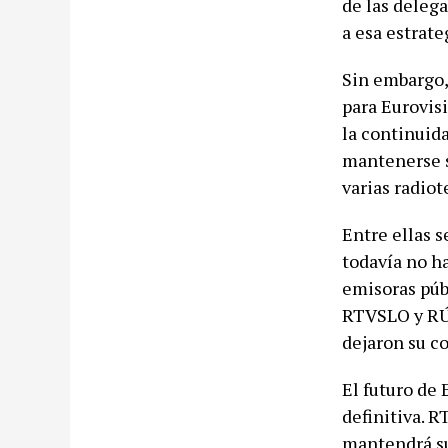
de las deleg
a esa estrate
Sin embargo,
para Eurovisi
la continuida
mantenerse su
varias radio
Entre ellas 
todavía no ha
emisoras púb
RTVSLO y RÚV
dejaron su c
El futuro de 
definitiva. R
mantendrá su