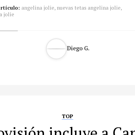
rtículo:
angelina jolie
,
nuevas tetas angelina jolie
,
a jolie
Diego G.
TOP
ovisión incluye a Ca