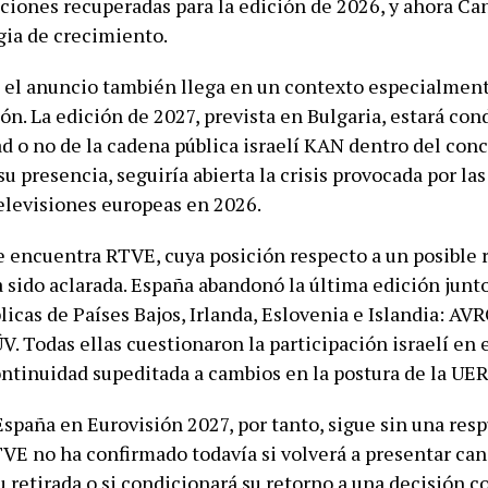
aciones recuperadas para la edición de 2026, y ahora C
gia de crecimiento.
 el anuncio también llega en un contexto especialmen
ón. La edición de 2027, prevista en Bulgaria, estará co
d o no de la cadena pública israelí KAN dentro del conc
 presencia, seguiría abierta la crisis provocada por las
televisiones europeas en 2026.
se encuentra RTVE, cuya posición respecto a un posible 
 sido aclarada. España abandonó la última edición junto
licas de Países Bajos, Irlanda, Eslovenia e Islandia: A
. Todas ellas cuestionaron la participación israelí en 
ontinuidad supeditada a cambios en la postura de la UER
España en Eurovisión 2027, por tanto, sigue sin una res
TVE no ha confirmado todavía si volverá a presentar can
 retirada o si condicionará su retorno a una decisión c