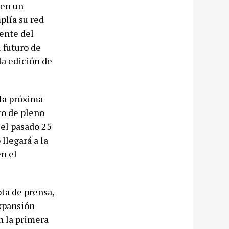
 en un
plía su red
ente del
 futuro de
la edición de
la próxima
ro de pleno
 el pasado 25
llegará a la
en el
ota de prensa,
expansión
n la primera