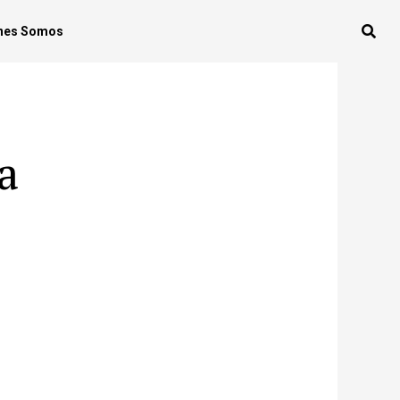
nes Somos
a