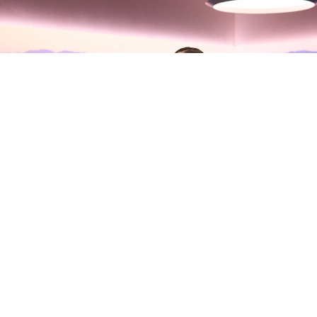
Olivia Rodrigo habla con Zane
Lowe sobre su nuevo álbum, sus
inseguridades y la madurez del
amor