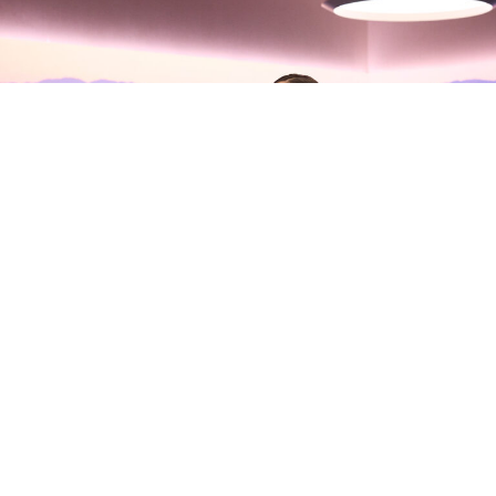
Olivia Rodrigo habla con Zane
Lowe sobre su nuevo álbum, sus
inseguridades y la madurez del
amor