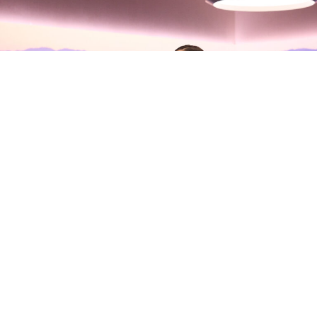
Olivia Rodrigo habla con Zane
Lowe sobre su nuevo álbum, sus
inseguridades y la madurez del
amor
Olivia Rodrigo
se ha sentado con
Zane Lowe
en Apple