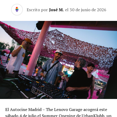
Escrito por
José M.
el
30 de junio de 2026
El Autocine Madrid – The Lenovo Garage acogerá este
sábado 4 de julio el Summer Opening de UrbanKlubb, un