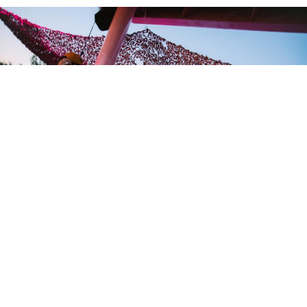
El Autocine Madrid – The Lenovo Garage acogerá este
sábado 4 de julio el Summer Opening de UrbanKlubb, un
evento de música electrónica al aire libre que reunirá a
cerca de 5.000 asistentes en lo que la organización
presenta como la edición más ambiciosa de su historia.