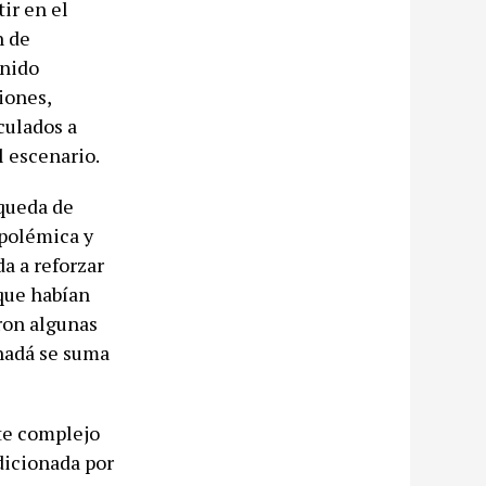
ir en el
n de
enido
iones,
culados a
l escenario.
queda de
 polémica y
a a reforzar
 que habían
ron algunas
anadá se suma
te complejo
ndicionada por