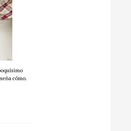
poquísimo
nseña cómo.