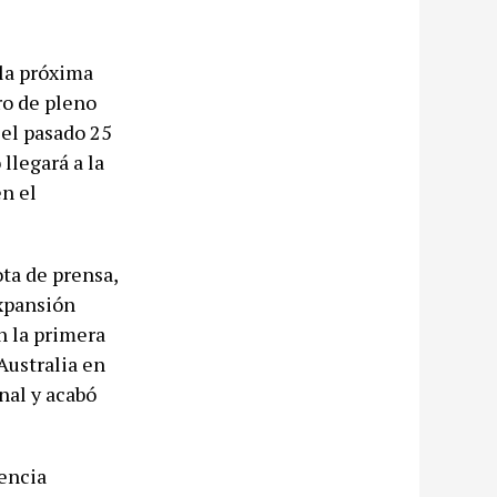
la próxima
ro de pleno
 el pasado 25
llegará a la
en el
ota de prensa,
expansión
n la primera
Australia en
nal y acabó
nencia