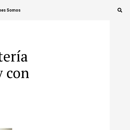
nes Somos
ería
y con