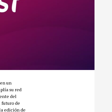
 en un
plía su red
ente del
 futuro de
la edición de