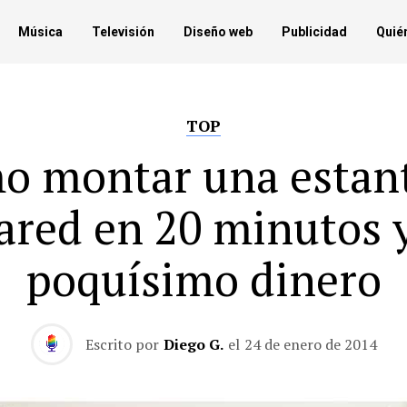
Música
Televisión
Diseño web
Publicidad
Quié
TOP
o montar una estant
ared en 20 minutos 
poquísimo dinero
Escrito por
Diego G.
el
24 de enero de 2014