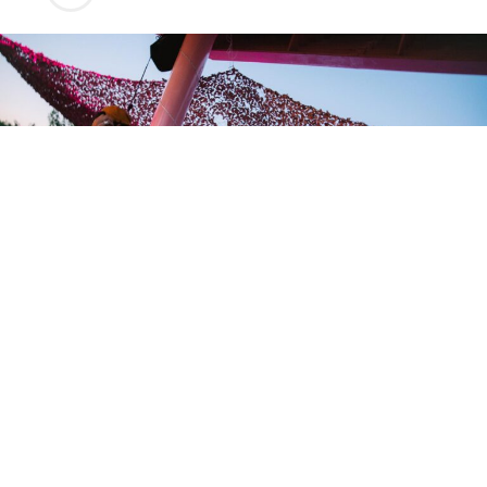
El Autocine Madrid – The Lenovo Garage acogerá este
sábado 4 de julio el Summer Opening de UrbanKlubb, un
evento de música electrónica al aire libre que reunirá a
cerca de 5.000 asistentes en lo que la organización