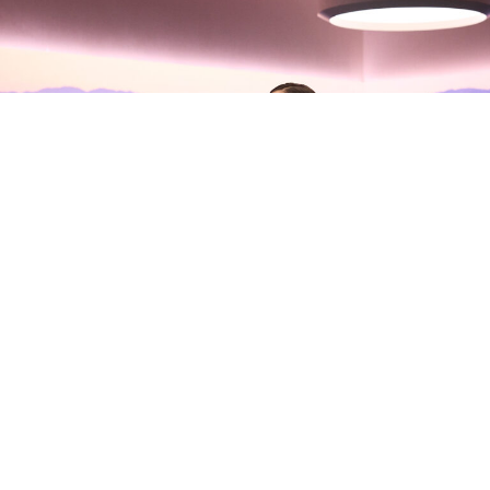
Olivia Rodrigo habla con Zane
Lowe sobre su nuevo álbum, sus
inseguridades y la madurez del
amor