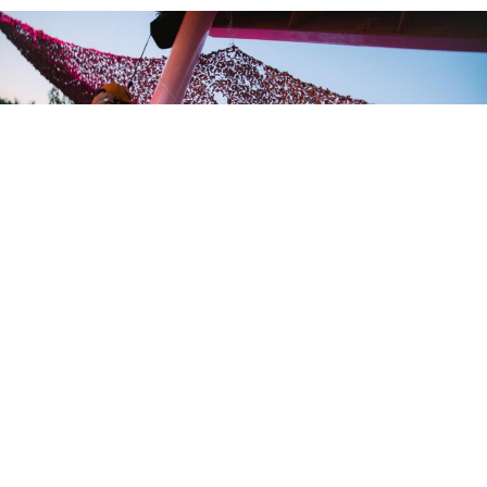
El Autocine Madrid – The Lenovo Garage acogerá este
sábado 4 de julio el Summer Opening de UrbanKlubb, un
evento de música electrónica al aire libre que reunirá a
cerca de 5.000 asistentes en lo que la organización
presenta como la edición más ambiciosa de su historia.