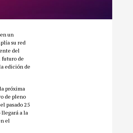
 en un
plía su red
ente del
 futuro de
la edición de
la próxima
ro de pleno
 el pasado 25
llegará a la
en el