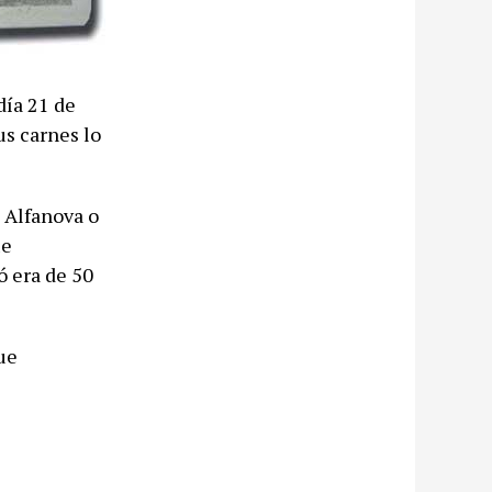
día 21 de
us carnes lo
 Alfanova o
ue
ó era de 50
ue