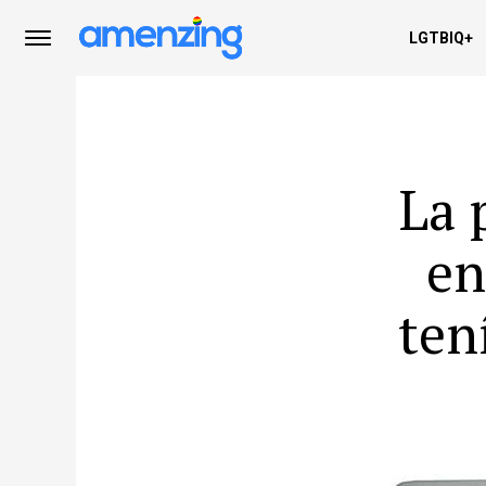
LGTBIQ+
La 
en
ten