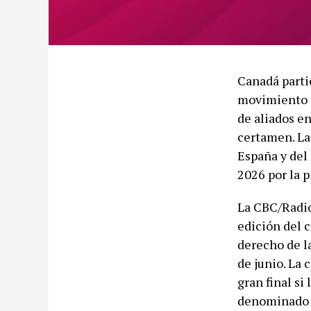
Canadá parti
movimiento c
de aliados e
certamen. La
España y del 
2026 por la p
La CBC/Radio
edición del 
derecho de l
de junio. La 
gran final si
denominado 