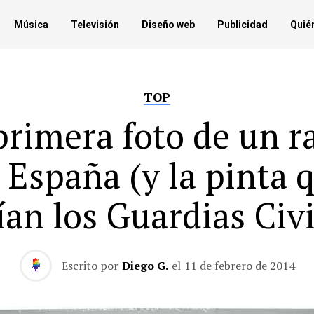
Música
Televisión
Diseño web
Publicidad
Quié
TOP
primera foto de un r
 España (y la pinta 
ían los Guardias Civi
Escrito por
Diego G.
el
11 de febrero de 2014