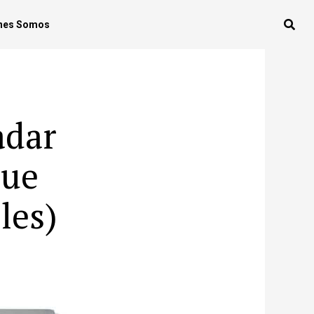
nes Somos
adar
que
les)