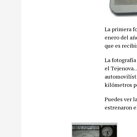
La primera fo
enero del año
que es recib
La fotografí
el Tejenova…
automovilísti
kilómetros p
Puedes ver la
estrenaron el