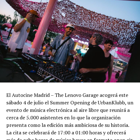
El Autocine Madrid – The Lenovo Garage acogerá este
sábado 4 de julio el Summer Opening de UrbanKlubb, un
evento de música electrónica al aire libre que reunirá a
cerca de 5.000 asistentes en lo que la organización
presenta como la edición más ambiciosa de su historia.
La cita se celebrará de 17:00 a 01:00 horas y ofrecerá
más de ocho horas de música house en formato open air.