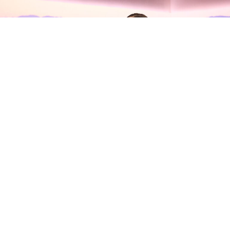
Olivia Rodrigo habla con Zane
Lowe sobre su nuevo álbum, sus
inseguridades y la madurez del
amor
Olivia Rodrigo
se ha sentado con
Zane Lowe
en Apple
Music para presentar su tercer álbum de estudio,
you