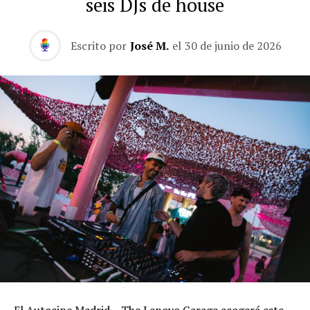
seis DJs de house
Escrito por
José M.
el
30 de junio de 2026
El Autocine Madrid – The Lenovo Garage acogerá este