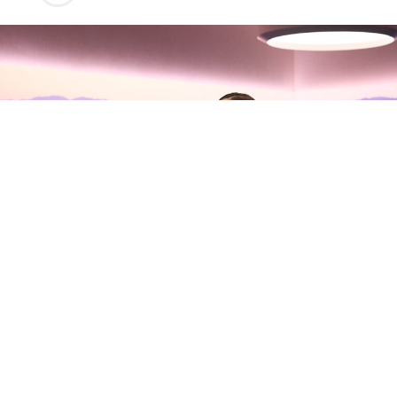
Olivia Rodrigo habla con Zane
Lowe sobre su nuevo álbum, sus
inseguridades y la madurez del