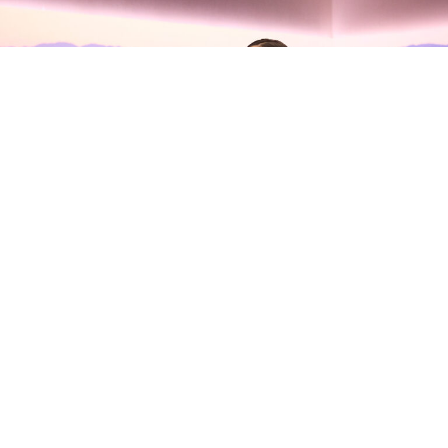
Olivia Rodrigo habla con Zane
Lowe sobre su nuevo álbum, sus
inseguridades y la madurez del
amor
Olivia Rodrigo
se ha sentado con
Zane Lowe
en Apple
Music para presentar su tercer álbum de estudio,
you